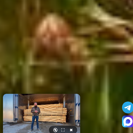
🔇
⛶
✖