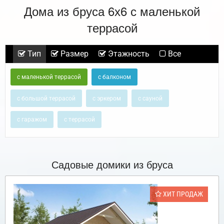
Дома из бруса 6х6 с маленькой
террасой
Тип
Размер
Этажность
Все
с маленькой террасой
с балконом
с большой террасой
с эркером
с сауной
с гаражом
с террасой
Садовые домики из бруса
ХИТ ПРОДАЖ