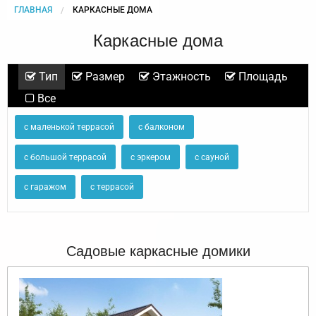
ГЛАВНАЯ
CURRENT:
КАРКАСНЫЕ ДОМА
Каркасные дома
Тип
Размер
Этажность
Площадь
Все
с маленькой террасой
с балконом
с большой террасой
с эркером
с сауной
с гаражом
с террасой
Садовые каркасные домики