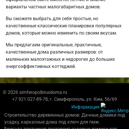
варианты частных малогабаритных домов.
Вы сможете выбрать для себя простые, но
качественные классические планировки популярных
домов, которые можно изменить по своим вкусам.
Мы предлагаем оригинальные, практичные,
качественные дома различных размеров: от
маленьких малоэтажных и недорогих до больших
энергоэффективных коттеджей.
© 2026 simferopolbrusdoma.ru
+7 921 027-89-78; г. Симферополь, ул. Ким, 56/69
Информация
Строительство деревянных домов: Дачные домики под
усадку, каркасные дома под ключ для пмж.
Бригада плотников постороит садовые домики для