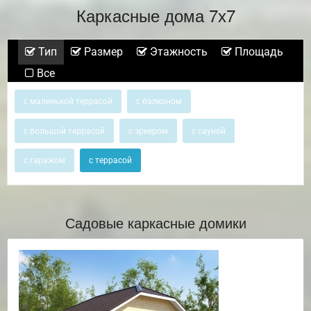
Каркасные дома 7х7
Тип
Размер
Этажность
Площадь
Все
с маленькой террасой
с балконом
с большой террасой
с эркером
с сауной
с гаражом
с террасой
Садовые каркасные домики