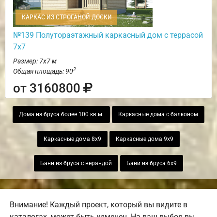
КАРКАС ИЗ СТРОГАНОЙ ДОСКИ
№139 Полутораэтажный каркасный дом с террасой
7х7
Размер: 7х7 м
2
Общая площадь: 90
от 3160800
Дома из бруса более 100 кв.м.
Каркасные дома с балконом
Каркасные дома 8х9
Каркасные дома 9х9
Бани из бруса с верандой
Бани из бруса 6х9
Внимание! Каждый проект, который вы видите в
каталогах, может быть изменен. На ваш выбор вы