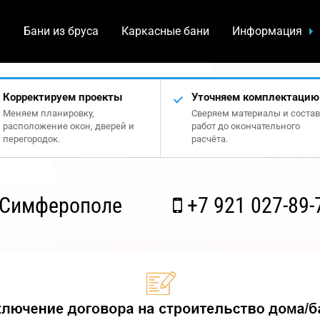
а
Бани из бруса
Каркасные бани
Информация
Корректируем проекты
Уточняем комплектацию
Меняем планировку,
Сверяем материалы и состав
расположение окон, дверей и
работ до окончательного
перегородок.
расчёта.
 Симферополе
+7 921 027-89-