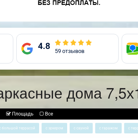
4.8
59
отзывов
аркасные дома 7,5х
Площадь
Все
с большой террасой
с эркером
с сауной
с гаражом
с тер