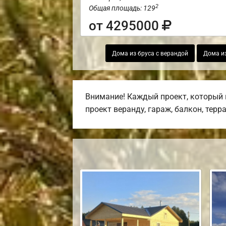
2
Общая площадь: 129
от 4295000
Дома из бруса с верандой
Дома из
Внимание! Каждый проект, который 
проект веранду, гараж, балкон, терр