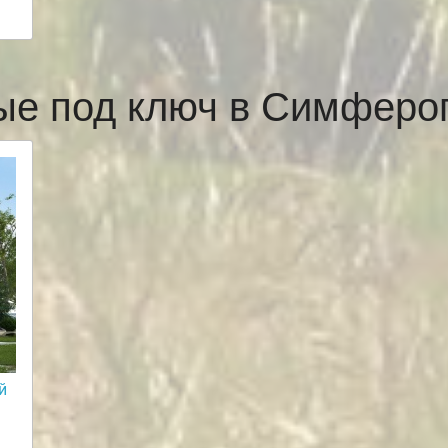
ые под ключ в Симфер
й