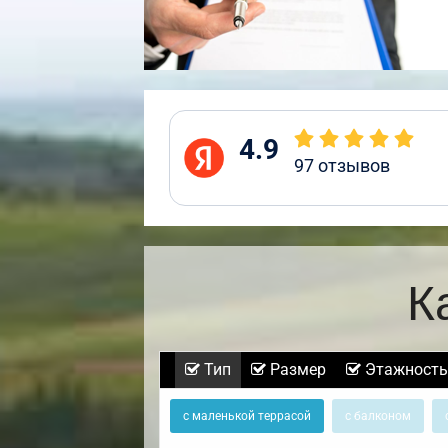
4.9
97
отзывов
К
Тип
Размер
Этажность
с маленькой террасой
с балконом