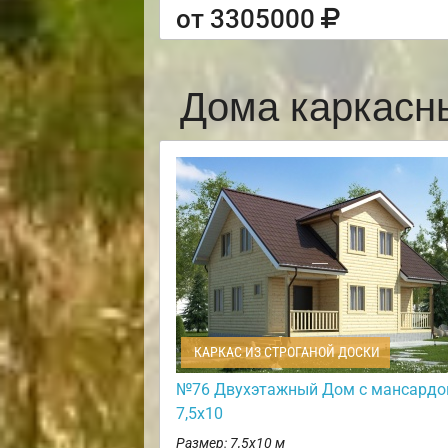
от 3305000
Дома каркасн
КАРКАС ИЗ СТРОГАНОЙ ДОСКИ
№76 Двухэтажный Дом с мансардо
7,5х10
Размер: 7,5х10 м