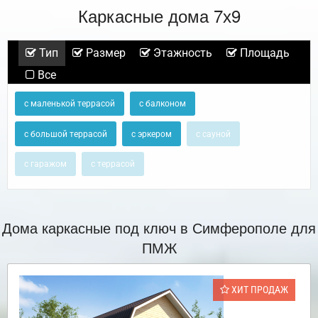
Каркасные дома 7х9
Тип
Размер
Этажность
Площадь
Все
с маленькой террасой
с балконом
с большой террасой
с эркером
с сауной
с гаражом
с террасой
Дома каркасные под ключ в Симферополе для
ПМЖ
ХИТ ПРОДАЖ