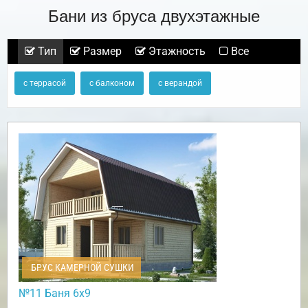
Бани из бруса двухэтажные
Тип
Размер
Этажность
Все
с террасой
с балконом
с верандой
БРУС КАМЕРНОЙ СУШКИ
№11 Баня 6х9