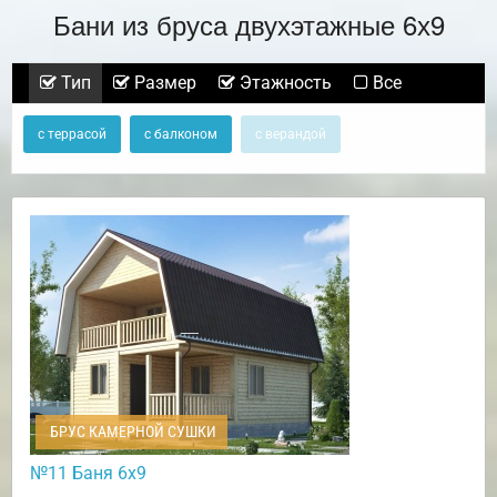
Бани из бруса двухэтажные 6х9
Тип
Размер
Этажность
Все
с террасой
с балконом
с верандой
БРУС КАМЕРНОЙ СУШКИ
№11 Баня 6х9