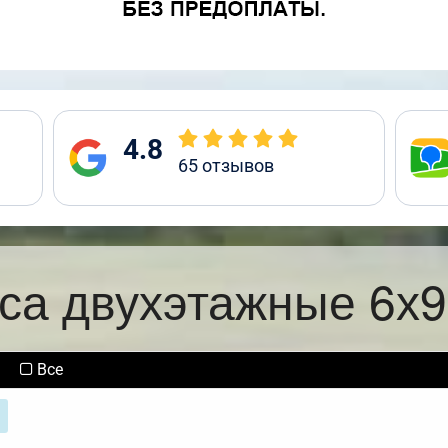
4.8
65
отзывов
уса двухэтажные 6х9
Все