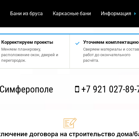
а
Бани из бруса
Каркасные бани
Информация
Корректируем проекты
Уточняем комплектацию
Меняем планировку,
Сверяем материалы и состав
расположение окон, дверей и
работ до окончательного
перегородок.
расчёта.
 Симферополе
+7 921 027-89-