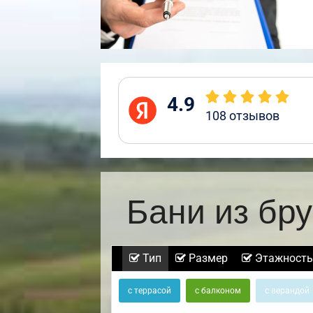
4.9
108
отзывов
Бани из бр
Тип
Размер
Этажность
с террасой
с балконом
с верандой