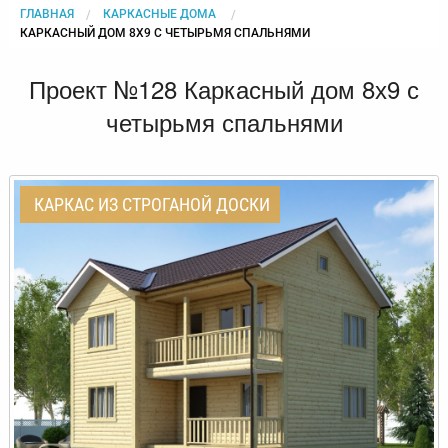
ГЛАВНАЯ
КАРКАСНЫЕ ДОМА
CURRENT:
КАРКАСНЫЙ ДОМ 8Х9 С ЧЕТЫРЬМЯ СПАЛЬНЯМИ
Проект №128 Каркасный дом 8х9 с
четырьмя спальнями
КАРКАС ИЗ СТРОГАНОЙ ДОСКИ