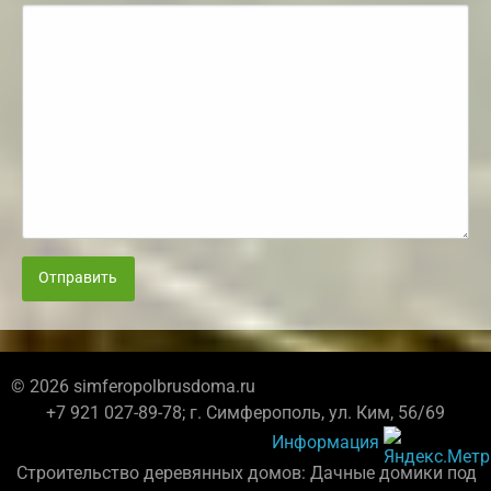
Отправить
© 2026 simferopolbrusdoma.ru
+7 921 027-89-78; г. Симферополь, ул. Ким, 56/69
Информация
Строительство деревянных домов: Дачные домики под