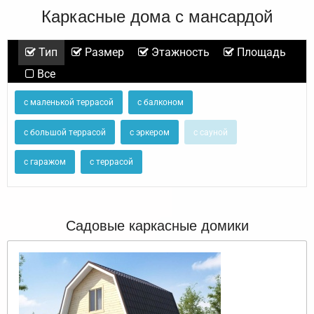
Каркасные дома с мансардой
Тип
Размер
Этажность
Площадь
Все
с маленькой террасой
с балконом
с большой террасой
с эркером
с сауной
с гаражом
с террасой
Садовые каркасные домики