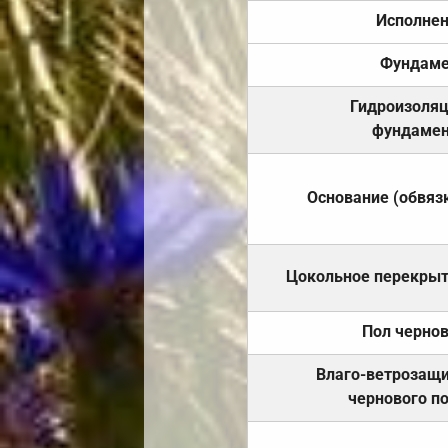
Исполне
Фундаме
Гидроизоля
фундамен
Основание (обвяз
Цокольное перекры
Пол черно
Влаго-ветрозащ
чернового п