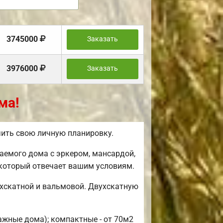
3745000
Заказать
3976000
Заказать
ма!
чить свою личную планировку.
аемого дома с эркером, мансардой,
 который отвечает вашим условиям.
ехскатной и вальмовой. Двухскатную
ажные дома); компактные - от 70м2