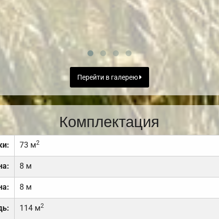
Перейти в галерею
Комплектация
2
ки:
73 м
на:
8 м
на:
8 м
2
дь:
114 м