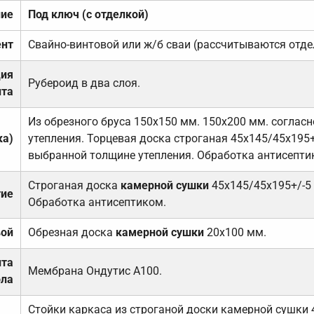
ние
Под ключ (с отделкой)
нт
Свайно-винтовой или ж/б сваи (рассчитываются отде
ция
Рубероид в два слоя.
та
Из обрезного бруса 150х150 мм. 150х200 мм. соглас
ка)
утепления. Торцевая доска строганая 45х145/45х195+
выбранной толщине утепления. Обработка антисепти
Строганая доска
камерной сушки
45х145/45х195+/-5
тие
Обработка антисептиком.
вой
Обрезная доска
камерной сушки
20х100 мм.
ита
Мембрана Ондутис А100.
ола
Стойки каркаса из строганой доски камерной сушки 