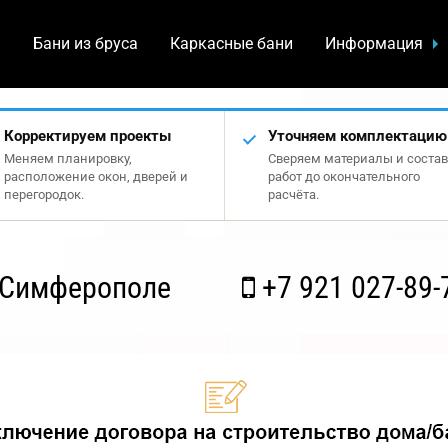
а
Бани из бруса
Каркасные бани
Информация
Корректируем проекты
Уточняем комплектацию
Меняем планировку,
Сверяем материалы и состав
расположение окон, дверей и
работ до окончательного
перегородок.
расчёта.
 Симферополе
+7 921 027-89-