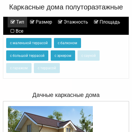
Каркасные дома полутораэтажные
Тип
Размер
Этажность
Площадь
Все
с маленькой террасой
с балконом
с большой террасой
с эркером
с сауной
с гаражом
с террасой
Дачные каркасные дома