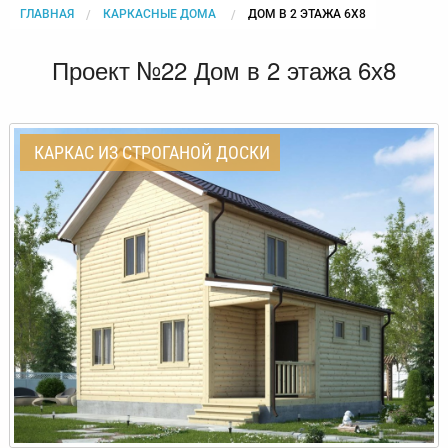
ГЛАВНАЯ
КАРКАСНЫЕ ДОМА
CURRENT:
ДОМ В 2 ЭТАЖА 6Х8
Проект №22 Дом в 2 этажа 6х8
КАРКАС ИЗ СТРОГАНОЙ ДОСКИ