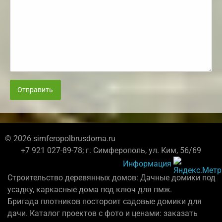
Отправить
© 2026 simferopolbrusdoma.ru
+7 921 027-89-78; г. Симферополь, ул. Ким, 56/69
Информация
Строительство деревянных домов: Дачные домики под
усадку, каркасные дома под ключ для пмж.
Бригада плотников постороит садовые домики для
дачи. Каталог проектов с фото и ценами: заказать