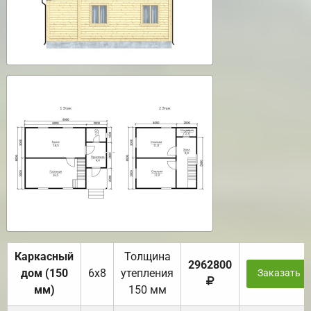
Каркасный
Толщина
2962800
дом (150
6х8
утепления
Заказать
мм)
150 мм