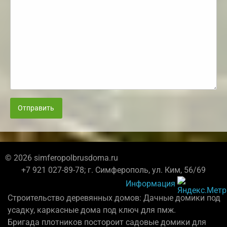
Отправить
© 2026 simferopolbrusdoma.ru
+7 921 027-89-78; г. Симферополь, ул. Ким, 56/69
Информация
Строительство деревянных домов: Дачные домики под
усадку, каркасные дома под ключ для пмж.
Бригада плотников постороит садовые домики для