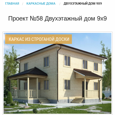
ГЛАВНАЯ
КАРКАСНЫЕ ДОМА
CURRENT:
ДВУХЭТАЖНЫЙ ДОМ 9Х9
Проект №58 Двухэтажный дом 9х9
КАРКАС ИЗ СТРОГАНОЙ ДОСКИ