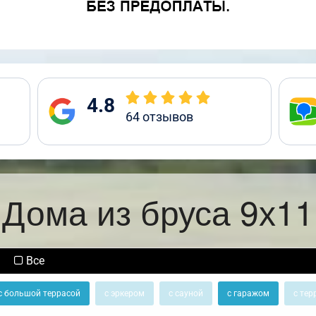
4.8
64
отзывов
Дома из бруса 9х11
Все
с большой террасой
с эркером
с сауной
с гаражом
с тер