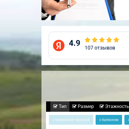
4.9
107
отзывов
Тип
Размер
Этажность
с маленькой террасой
с балконом