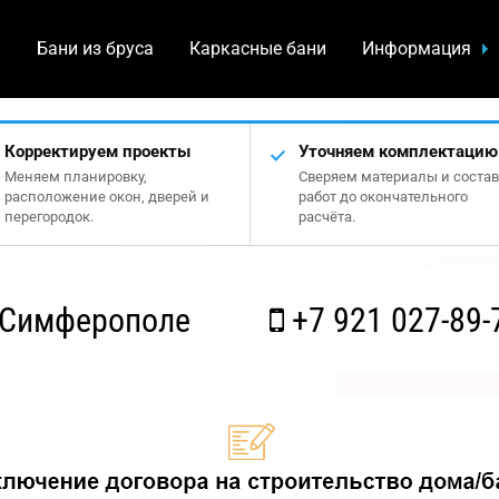
а
Бани из бруса
Каркасные бани
Информация
Корректируем проекты
Уточняем комплектацию
Меняем планировку,
Сверяем материалы и состав
расположение окон, дверей и
работ до окончательного
перегородок.
расчёта.
 Симферополе
+7 921 027-89-