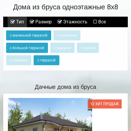
Дома из бруса одноэтажные 8х8
Тип
Размер
Этажность
Все
с маленькой террасой
с балконом
с большой террасой
с эркером
с сауной
с гаражом
с террасой
Дачные дома из бруса
ХИТ ПРОДАЖ