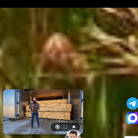
🔇
⛶
✖