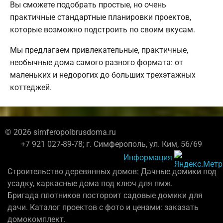
Вы сможете подобрать простые, но очень
практичные стандартные планировки проектов,
которые возможно подстроить по своим вкусам.
Мы предлагаем привлекательные, практичные,
необычные дома самого разного формата: от
маленьких и недорогих до больших трехэтажных
коттеджей.
© 2026 simferopolbrusdoma.ru
+7 921 027-89-78; г. Симферополь, ул. Ким, 56/69
Информация
Строительство деревянных домов: Дачные домики под
усадку, каркасные дома под ключ для пмж.
Бригада плотников постороит садовые домики для
дачи. Каталог проектов с фото и ценами: заказать
домокомплект.