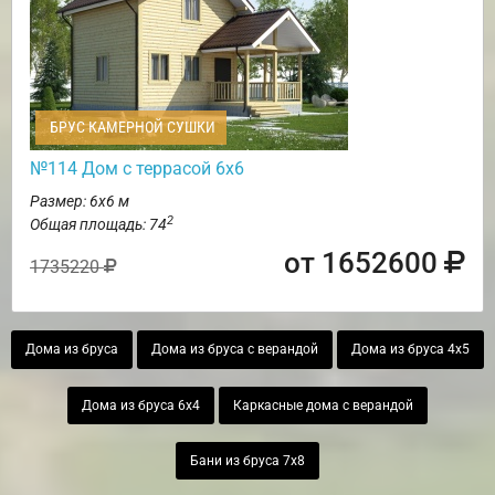
БРУС КАМЕРНОЙ СУШКИ
№114 Дом с террасой 6х6
Размер: 6х6 м
2
Общая площадь: 74
от 1652600
1735220
Дома из бруса
Дома из бруса с верандой
Дома из бруса 4х5
Дома из бруса 6х4
Каркасные дома с верандой
Бани из бруса 7х8