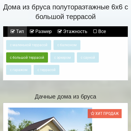
Дома из бруса полутораэтажные 6х6 с
большой террасой
Тип
Размер
Этажность
Все
с маленькой террасой
с балконом
с большой террасой
с эркером
с сауной
с гаражом
с террасой
Дачные дома из бруса
ХИТ ПРОДАЖ