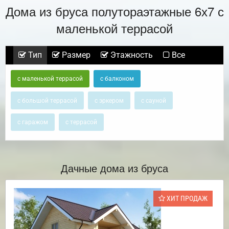
Дома из бруса полутораэтажные 6х7 с
маленькой террасой
Тип
Размер
Этажность
Все
с маленькой террасой
с балконом
с большой террасой
с эркером
с сауной
с гаражом
с террасой
Дачные дома из бруса
ХИТ ПРОДАЖ