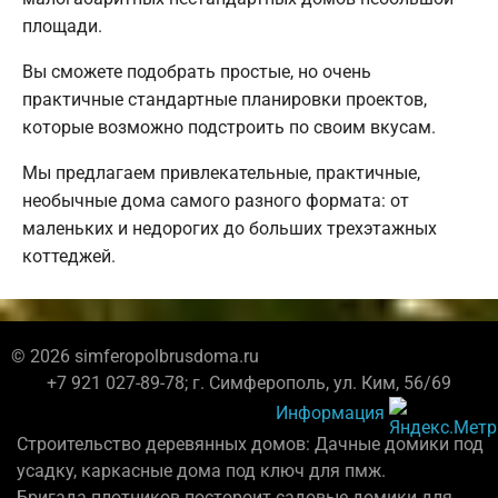
площади.
Вы сможете подобрать простые, но очень
практичные стандартные планировки проектов,
которые возможно подстроить по своим вкусам.
Мы предлагаем привлекательные, практичные,
необычные дома самого разного формата: от
маленьких и недорогих до больших трехэтажных
коттеджей.
© 2026 simferopolbrusdoma.ru
+7 921 027-89-78; г. Симферополь, ул. Ким, 56/69
Информация
Строительство деревянных домов: Дачные домики под
усадку, каркасные дома под ключ для пмж.
Бригада плотников постороит садовые домики для