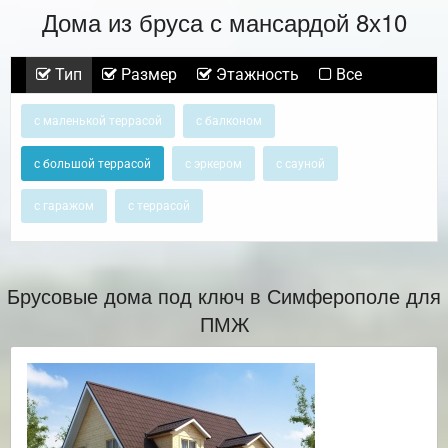
Дома из бруса с мансардой 8х10
Тип
Размер
Этажность
Все
с маленькой террасой
с балконом
с большой террасой
с эркером
с сауной
с гаражом
с террасой
Брусовые дома под ключ в Симферополе для
ПМЖ