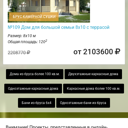
БРУС КАМЕРНОЙ СУШКИ
№109 Дом для большой семьи 8х10 с террасой
Размер: 8х10 м
2
Общая площадь: 120
от 2103600
2208770
Дома из бруса более 100 кв.м.
Двухэтажные каркасные дома
Одноэтажные каркасные дома
Каркасные дома более 100 кв.м.
Бани из бруса 6х4
Одноэтажные бани из бруса
Внимание! Проекты, представленные в онлайн-