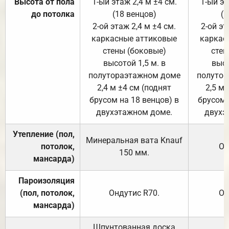
Высота от пола
1-ый этаж 2,4 м ±4 см.
1-ый эт
до потолка
(18 венцов)
(1
2-ой этаж 2,4 м ±4 см.
2-ой эт
каркасные аттиковые
каркас
стены (боковые)
стен
высотой 1,5 м. в
высо
полутораэтажном доме
полутор
2,4 м ±4 см (поднят
2,5 м 
брусом на 18 венцов) в
брусом 
двухэтажном доме.
двухэ
Утепление (пол,
Минеральная вата
Knauf
потолок,
От
150
мм.
мансарда)
Пароизоляция
(пол, потолок,
Ондутис
R70
.
От
мансарда)
Шпунтованная доска