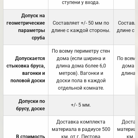
ступени у входа.
Допуск на
геометрические
Составляет +/- 50 мм по
Составля
параметры
длине с каждой стороны.
длине с 
сруба
По всему периметру стен
Допускается
дома (если ширина и
По всему
стыковка бруса,
длина дома более 6,0
дома (
вагонки и
метров). Вагонки и
длина 
половой доски
доски пола в каждой
отдельной комнате.
Допуски по
+/- 5 мм.
брусу, доске
Доставка комплекта
Достав
материала в радиусе 500
материал
В стоимость
км. от г. Пестова
км. 