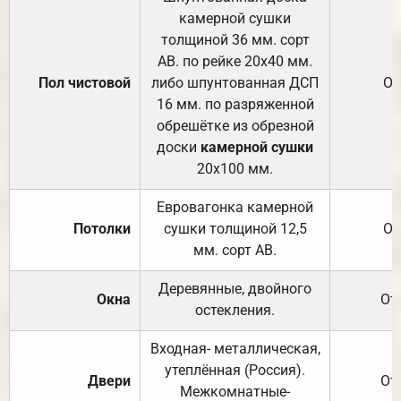
камерной сушки
толщиной 36 мм. сорт
АВ. по рейке 20х40 мм.
Пол чистовой
либо шпунтованная ДСП
От
16 мм. по разряженной
обрешётке из обрезной
доски
камерной сушки
20х100 мм.
Евровагонка камерной
Потолки
сушки толщиной 12,5
От
мм. сорт АВ.
Деревянные, двойного
Окна
От
остекления.
Входная- металлическая,
утеплённая (Россия).
Двери
От
Межкомнатные-