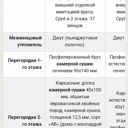
внешней отделкой
внеш
имитацией бруса.
имит
Сруб в 2 этажа- 37
Сруб 
венцов
Межвенцовый
Джут (льноджутовое
Джут 
утеплитель
полотно).
п
Профилированный брус
Профили
Перегородки 1-
камерной сушки
,
естестве
го этажа
сечением 90х140 мм.
сечени
Каркасные: доска
камерной сушки
40х100
Карк
мм, обшитые
естеств
евровагонкой хвойных
40х10
пород, камерной сушки,
манса
Перегородки 2-
толщиной 12,5 мм. сорт
этажа
го этажа
«АВ» (дома с мансардой
профили