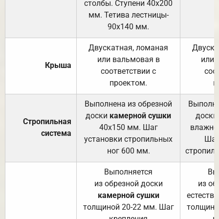
столбы. Ступени 40х200
мм. Тетива лестницы-
90х140 мм.
Двускатная, ломаная
Двуска
или вальмовая в
или 
Крыша
соответствии с
соо
проектом.
п
Выполнена из обрезной
Выполне
доски
камерной сушки
доски
Стропильная
40х150 мм. Шаг
влажно
система
установки стропильных
Шаг
ног 600 мм.
стропиль
Выполняется
Вы
из обрезной доски
из об
камерной сушки
естеств
толщиной 20-22 мм. Шаг
толщино
крепления
к