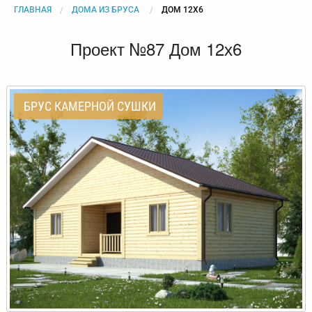
ГЛАВНАЯ
ДОМА ИЗ БРУСА
CURRENT:
ДОМ 12Х6
Проект №87 Дом 12х6
БРУС КАМЕРНОЙ СУШКИ