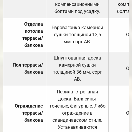
компенсационными
компе
болтами под усадку.
болтам
Отделка
Евровагонка камерной
потолка
сушки толщиной 12,5
От
террасы/
мм. сорт АВ.
балкона
Шпунтованная доска
Пол террасы/
камерной сушки
От
балкона
толщиной 36 мм. сорт
АВ.
Перила- строганая
доска. Балясины-
Ограждение
точеные, фигурные. Либо
террасы/
ограждение в
От
балкона
скандинавском стиле.
Устанавливаются