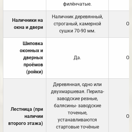
филёнчатые.
Наличник деревянный,
Наличники на
строганый, камерной
От
окна и двери
сушки 70-90 мм.
Шиповка
оконных и
дверных
Да.
От
проёмов
(ройки)
Деревянная, одно или
двухмаршевая. Перила-
заводские резные,
балясины- заводские
Лестница (при
точеные,
наличии
От
устанавливаются
второго этажа)
стартовые точёные