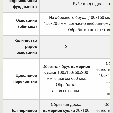
Гидроизоляция
Рубероид в два слоя
фундамента
Из обрезного бруса (100х150 мм.
Основание
150х200 мм. согласно выбранному с
(обвязка)
Обработка антисептик
Количество
рядов
2
основания
Обр
Обрезной брус
камерной
естеств
сушки
100х150/50х200
Цокольное
100х15
мм. с шагом 600 мм.
перекрытие
шаг
Обработка
О
антисептиком.
ант
Обрезная доска
Обр
Пол черновой
камерной сушки
20х100
естеств