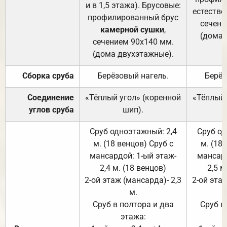
и в 1,5 этажа). Брусовые:
естестве
профилированный брус
сечени
камерной сушки
,
(дома 
сечением 90х140 мм.
(дома двухэтажные).
Сборка сруба
Берёзовый нагель.
Берёз
Соединение
«Тёплый угол» (коренной
«Тёплый 
углов сруба
шип).
Сруб одноэтажный: 2,4
Сруб од
м. (18 венцов) Сруб с
м. (18
мансардой: 1-ый этаж-
мансард
2,4 м. (18 венцов)
2,5 м
2-ой этаж (мансарда)- 2,3
2-ой этаж
м.
Сруб в полтора и два
Сруб в
этажа: