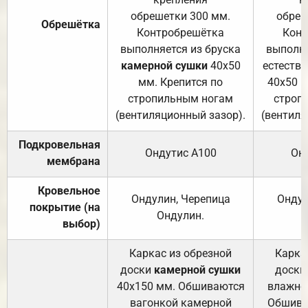
обрешетки 300 мм.
обреш
Обрешётка
Контробрешётка
Конт
выполняется из бруска
выполня
камерной сушки
40х50
естеств
мм. Крепится по
40х50 м
стропильным ногам
строп
(вентиляционный зазор).
(вентиля
Подкровельная
Ондутис А100
Он
мембрана
Кровельное
Ондулин, Черепица
Ондул
покрытие (на
Ондулин.
выбор)
Каркас из обрезной
Карка
доски
камерной сушки
доски
40х150 мм. Обшиваются
влажно
вагонкой камерной
Обшива