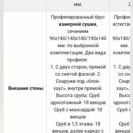
мм.
2
Профилированный брус
Профили
камерной сушки
,
естестве
сечением
с
90х140/140х140/190х140
90х140/
мм. по выбранной
мм. 
комплектации. Два вида
комплек
профиля:
п
1. С двух сторон, прямой
1. С дву
со снятой фаской. 2.
со сня
Снаружи под «блок-
Снару
Внешние стены
хаус», внутри прямой.
хаус», 
Высота сруба: Сруб
Высот
одноэтажный- 18 венцов
одноэта
Сруб с мансардой- 18
Сруб с
венцов
Сруб в 1,5 этажа- 18
Сруб в
венцов, далее каркас с
венцов,