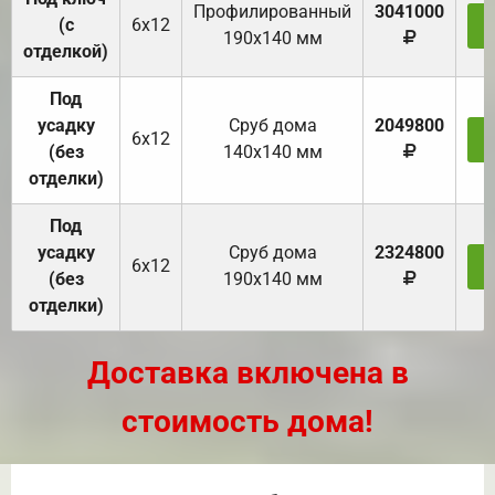
Профилированный
3041000
(с
6х12
З
190х140 мм
отделкой)
Под
усадку
Cруб дома
2049800
6х12
З
(без
140х140 мм
отделки)
Под
усадку
Cруб дома
2324800
6х12
З
(без
190х140 мм
отделки)
Доставка включена в
стоимость дома!