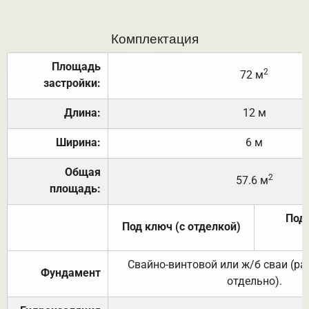
Комплектация
Площадь
2
72 м
застройки:
Длина:
12 м
Ширина:
6 м
Общая
2
57.6 м
площадь:
Под 
Под ключ (с отделкой)
Свайно-винтовой или ж/б сваи (р
Фундамент
отдельно).