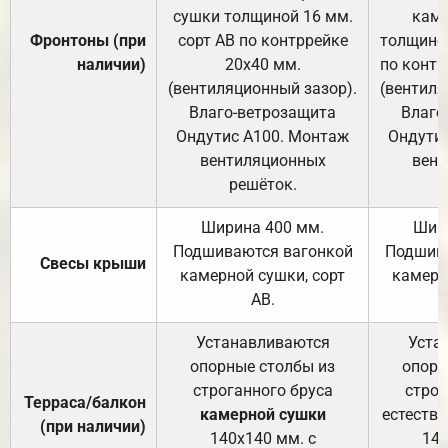
сушки толщиной 16 мм.
каме
Фронтоны (при
сорт АВ по контррейке
толщиной
наличии)
20х40 мм.
по контр
(вентиляционный зазор).
(вентиля
Влаго-ветрозащита
Влаго
Ондутис А100. Монтаж
Ондути
вентиляционных
вент
решёток.
Ширина 400 мм.
Шир
Подшиваются вагонкой
Подшива
Свесы крыши
камерной сушки, сорт
камерн
АВ.
Устанавливаются
Уста
опорные столбы из
опорн
строганного бруса
строг
Терраса/балкон
камерной сушки
естеств
(при наличии)
140х140 мм. с
140