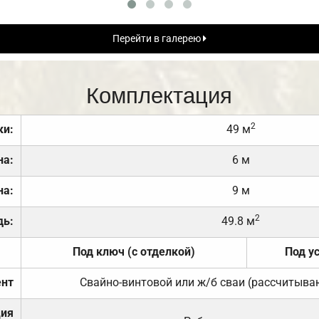
Перейти в галерею
Комплектация
2
ки:
49 м
на:
6 м
на:
9 м
2
дь:
49.8 м
Под ключ (с отделкой)
Под у
нт
Свайно-винтовой или ж/б сваи (рассчитыва
ция