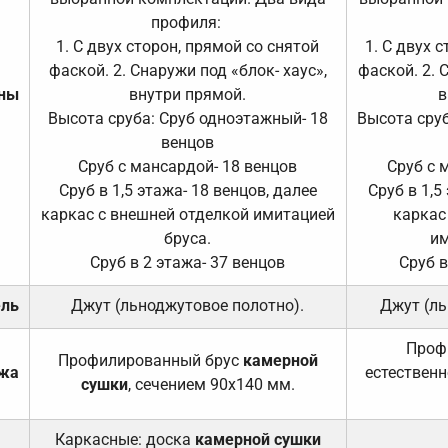
профиля:
1. С двух сторон, прямой со снятой
1. С двух 
фаской. 2. Снаружи под «блок- хаус»,
фаской. 2. 
ены
внутри прямой.
в
Высота сруба: Сруб одноэтажный- 18
Высота сруб
венцов
Сруб с мансардой- 18 венцов
Сруб с 
Сруб в 1,5 этажа- 18 венцов, далее
Сруб в 1,5
каркас с внешней отделкой имитацией
каркас
бруса.
им
Сруб в 2 этажа- 37 венцов
Сруб в
ель
Джут (льноджутовое полотно).
Джут (ль
Проф
Профилированный брус
камерной
ажа
естественн
сушки
, сечением 90х140 мм.
Каркасные: доска
камерной сушки