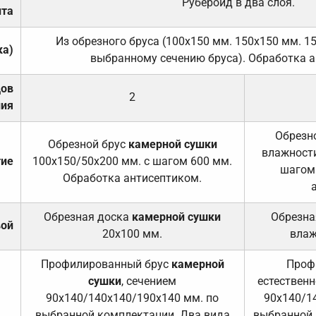
Рубероид в два слоя.
та
Из обрезного бруса (100х150 мм. 150х150 мм. 1
ка)
выбранному сечению бруса). Обработка а
дов
2
ния
Обрезно
Обрезной брус
камерной сушки
влажности
тие
100х150/50х200 мм. с шагом 600 мм.
шагом
Обработка антисептиком.
Обрезная доска
камерной сушки
Обрезна
вой
20х100 мм.
влаж
Профилированный брус
камерной
Проф
сушки
, сечением
естественн
90х140/140х140/190х140 мм. по
90х140/1
выбранной комплектации. Два вида
выбранной 