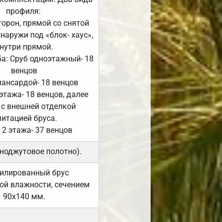
профиля:
сторон, прямой со снятой
Снаружи под «блок- хаус»,
нутри прямой.
а: Сруб одноэтажный- 18
венцов
мансардой- 18 венцов
 этажа- 18 венцов, далее
 с внешней отделкой
итацией бруса.
 2 этажа- 37 венцов
ноджутовое полотно).
илированный брус
ой влажности, сечением
90х140 мм.