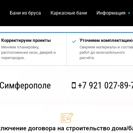
а
Бани из бруса
Каркасные бани
Информация
Корректируем проекты
Уточняем комплектацию
Меняем планировку,
Сверяем материалы и состав
расположение окон, дверей и
работ до окончательного
перегородок.
расчёта.
 Симферополе
+7 921 027-89-