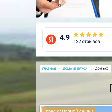
4.9
122
отзывов
ГЛАВНАЯ
ДОМА ИЗ БРУСА
CURRENT:
ДОМ 6Х9
БРУС КАМЕРНОЙ СУШКИ