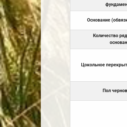
фундамен
Основание (обвяз
Количество ря
основа
Цокольное перекры
Пол черно