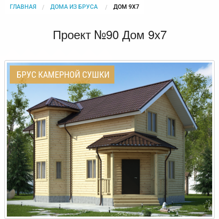
ГЛАВНАЯ
ДОМА ИЗ БРУСА
CURRENT:
ДОМ 9Х7
Проект №90 Дом 9х7
БРУС КАМЕРНОЙ СУШКИ