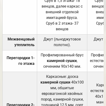
Сруб в 1,5 этажа- 18
Сруб в
венцов, далее каркас с
венцов,
внешней отделкой
внеш
имитацией бруса.
имит
Сруб в 2 этажа- 37
Сруб 
венцов
Межвенцовый
Джут (льноджутовое
Джут 
утеплитель
полотно).
п
Профилированный брус
Профили
Перегородки 1-
камерной сушки
,
естестве
го этажа
сечением 90х140 мм.
сечени
Каркасные: доска
камерной сушки
40х100
Карк
мм, обшитые
естеств
евровагонкой хвойных
40х10
пород, камерной сушки,
манса
Перегородки 2-
толщиной 12,5 мм. сорт