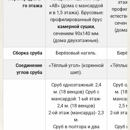
этажа
го этажа
«АВ» (дома с мансардой
профили
и в 1,5 этажа). Брусовые:
естестве
профилированный брус
сечени
камерной сушки
,
(дома 
сечением 90х140 мм.
(дома двухэтажные).
Сборка сруба
Берёзовый нагель.
Берёз
Соединение
«Тёплый угол» (коренной
«Тёплый 
углов сруба
шип).
Сруб одноэтажный: 2,4
Сруб од
м. (18 венцов) Сруб с
м. (18
мансардой: 1-ый этаж-
мансард
2,4 м. (18 венцов)
2,5 м
2-ой этаж (мансарда)- 2,3
2-ой этаж
м.
Сруб в полтора и два
Сруб в