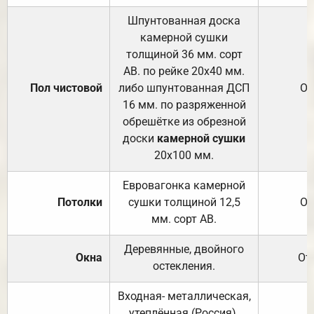
Шпунтованная доска
камерной сушки
толщиной 36 мм. сорт
АВ. по рейке 20х40 мм.
Пол чистовой
либо шпунтованная ДСП
От
16 мм. по разряженной
обрешётке из обрезной
доски
камерной сушки
20х100 мм.
Евровагонка камерной
Потолки
сушки толщиной 12,5
От
мм. сорт АВ.
Деревянные, двойного
Окна
От
остекления.
Входная- металлическая,
утеплённая (Россия).