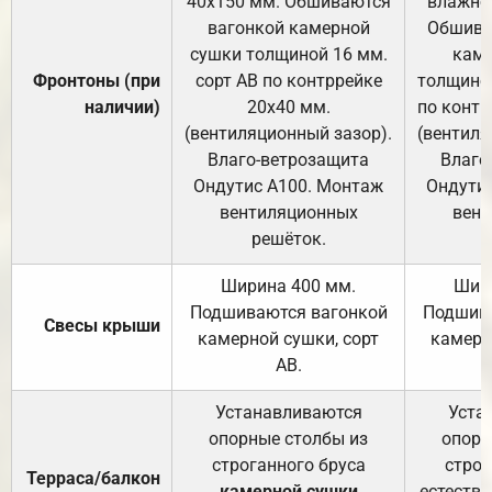
40х150 мм. Обшиваются
влажно
вагонкой камерной
Обшива
сушки толщиной 16 мм.
каме
Фронтоны (при
сорт АВ по контррейке
толщиной
наличии)
20х40 мм.
по контр
(вентиляционный зазор).
(вентиля
Влаго-ветрозащита
Влаго
Ондутис А100. Монтаж
Ондути
вентиляционных
вент
решёток.
Ширина 400 мм.
Шир
Подшиваются вагонкой
Подшива
Свесы крыши
камерной сушки, сорт
камерн
АВ.
Устанавливаются
Уста
опорные столбы из
опорн
строганного бруса
строг
Терраса/балкон
камерной сушки
естеств