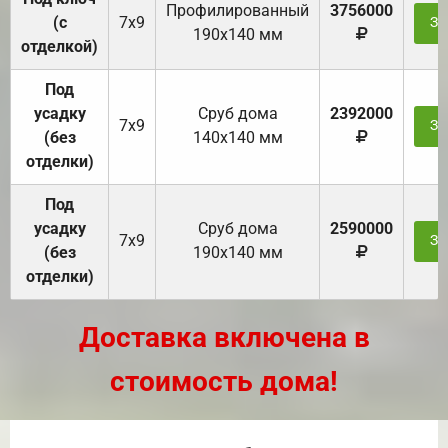
Профилированный
3756000
(с
7х9
За
190х140 мм
отделкой)
Под
усадку
Cруб дома
2392000
7х9
За
(без
140х140 мм
отделки)
Под
усадку
Cруб дома
2590000
7х9
За
(без
190х140 мм
отделки)
Доставка включена в
стоимость дома!