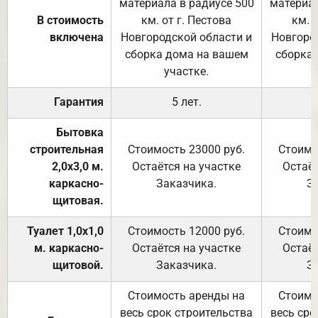
материала в радиусе 500
материал
В стоимость
км. от г. Пестова
км. 
включена
Новгородской области и
Новгоро
сборка дома на вашем
сборка
участке.
Гарантия
5 лет.
Бытовка
строительная
Стоимость 23000 руб.
Стоимо
2,0х3,0 м.
Остаётся на участке
Остаёт
каркасно-
Заказчика.
З
щитовая.
Туалет 1,0х1,0
Стоимость 12000 руб.
Стоимо
м. каркасно-
Остаётся на участке
Остаёт
щитовой.
Заказчика.
З
Стоимость аренды на
Стоимо
весь срок строительства
весь сро