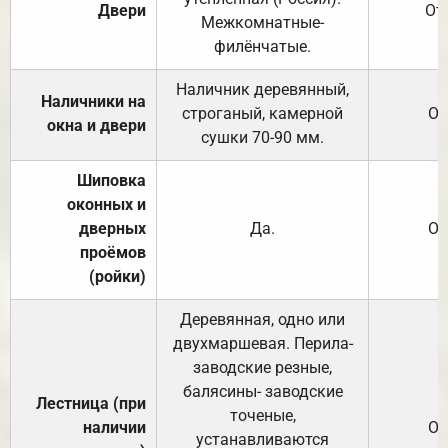
Двери
От
Межкомнатные-
филёнчатые.
Наличник деревянный,
Наличники на
строганый, камерной
От
окна и двери
сушки 70-90 мм.
Шиповка
оконных и
дверных
Да.
От
проёмов
(ройки)
Деревянная, одно или
двухмаршевая. Перила-
заводские резные,
балясины- заводские
Лестница (при
точеные,
наличии
От
устанавливаются