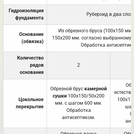
Гидроизоляция
Рубероид в два слоя
фундамента
Из обрезного бруса (100х150 мм.
Основание
150х200 мм. согласно выбранному с
(обвязка)
Обработка антисептик
Количество
рядов
2
основания
Обр
Обрезной брус
камерной
естеств
сушки
100х150/50х200
Цокольное
100х15
мм. с шагом 600 мм.
перекрытие
шаг
Обработка
О
антисептиком.
ант
Обрезная доска
Обр