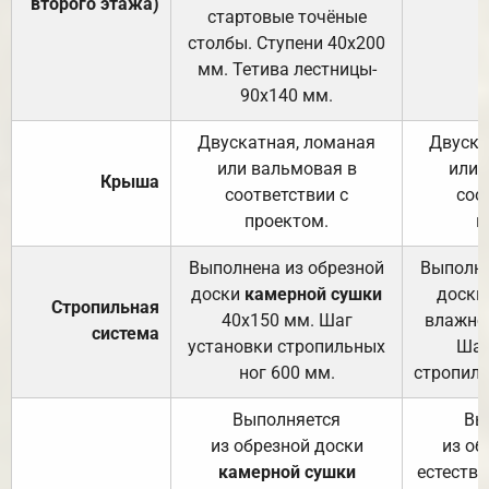
второго этажа)
стартовые точёные
столбы. Ступени 40х200
мм. Тетива лестницы-
90х140 мм.
Двускатная, ломаная
Двуска
или вальмовая в
или 
Крыша
соответствии с
соо
проектом.
п
Выполнена из обрезной
Выполне
доски
камерной сушки
доски
Стропильная
40х150 мм. Шаг
влажно
система
установки стропильных
Шаг
ног 600 мм.
стропиль
Выполняется
Вы
из обрезной доски
из об
камерной сушки
естеств