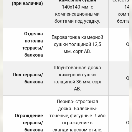
(при наличии)
140х140 мм. с
140
компенсационными
компе
болтами под усадку.
болтам
Отделка
Евровагонка камерной
потолка
сушки толщиной 12,5
От
террасы/
мм. сорт АВ.
балкона
Шпунтованная доска
Пол террасы/
камерной сушки
От
балкона
толщиной 36 мм. сорт
АВ.
Перила- строганая
доска. Балясины-
Ограждение
точеные, фигурные. Либо
террасы/
ограждение в
От
балкона
скандинавском стиле.