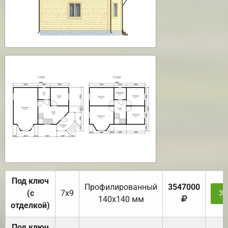
Под ключ
Профилированный
3547000
(с
7х9
За
140х140 мм
отделкой)
Под ключ