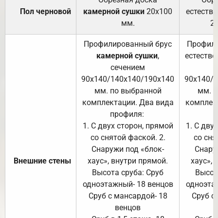
Пол черновой
камерной сушки
20х100
естеств
мм.
2
Профилированный брус
Профили
камерной сушки
,
естестве
сечением
с
90х140/140х140/190х140
90х140/
мм. по выбранной
мм. 
комплектации. Два вида
комплек
профиля:
п
1. С двух сторон, прямой
1. С дву
со снятой фаской. 2.
со сня
Снаружи под «блок-
Снару
Внешние стены
хаус», внутри прямой.
хаус», 
Высота сруба: Сруб
Высот
одноэтажный- 18 венцов
одноэта
Сруб с мансардой- 18
Сруб с
венцов