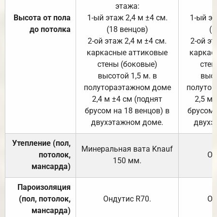
этажа:
Высота от пола
1-ый этаж 2,4 м ±4 см.
1-ый эт
до потолка
(18 венцов)
(1
2-ой этаж 2,4 м ±4 см.
2-ой эт
каркасные аттиковые
каркас
стены (боковые)
стен
высотой 1,5 м. в
высо
полутораэтажном доме
полутор
2,4 м ±4 см (поднят
2,5 м 
брусом на 18 венцов) в
брусом 
двухэтажном доме.
двухэ
Утепление (пол,
Минеральная вата
Knauf
потолок,
От
150
мм.
мансарда)
Пароизоляция
(пол, потолок,
Ондутис
R70
.
От
мансарда)