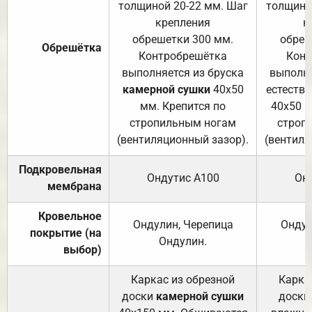
толщиной 20-22 мм. Шаг
толщино
крепления
к
обрешетки 300 мм.
обреш
Обрешётка
Контробрешётка
Конт
выполняется из бруска
выполня
камерной сушки
40х50
естеств
мм. Крепится по
40х50 м
стропильным ногам
строп
(вентиляционный зазор).
(вентиля
Подкровельная
Ондутис А100
Он
мембрана
Кровельное
Ондулин, Черепица
Ондул
покрытие (на
Ондулин.
выбор)
Каркас из обрезной
Карка
доски
камерной сушки
доски