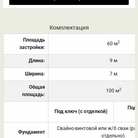
Комплектация
Площадь
2
60 м
застройки:
Длина:
9 м
Ширина:
7 м
Общая
2
100 м
площадь:
Под 
Под ключ (с отделкой)
Свайно-винтовой или ж/б сваи (р
Фундамент
отдельно).