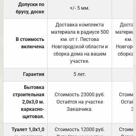
Допуски по
+/- 5 мм.
брусу, доске
Доставка комплекта
Достав
материала в радиусе 500
материал
В стоимость
км. от г. Пестова
км. 
включена
Новгородской области и
Новгоро
сборка дома на вашем
сборка
участке.
Гарантия
5 лет.
Бытовка
строительная
Стоимость 23000 руб.
Стоимо
2,0х3,0 м.
Остаётся на участке
Остаёт
каркасно-
Заказчика.
З
щитовая.
Туалет 1,0х1,0
Стоимость 12000 руб.
Стоимо