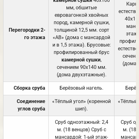
камерной сушки
40х100
Карк
мм, обшитые
естеств
евровагонкой хвойных
40х10
пород, камерной сушки,
манса
Перегородки 2-
толщиной 12,5 мм. сорт
этажа
го этажа
«АВ» (дома с мансардой
профили
и в 1,5 этажа). Брусовые:
естестве
профилированный брус
сечени
камерной сушки
,
(дома 
сечением 90х140 мм.
(дома двухэтажные).
Сборка сруба
Берёзовый нагель.
Берёз
Соединение
«Тёплый угол» (коренной
«Тёплый 
углов сруба
шип).
Сруб одноэтажный: 2,4
Сруб од
м. (18 венцов) Сруб с
м. (18
мансардой: 1-ый этаж-
мансард