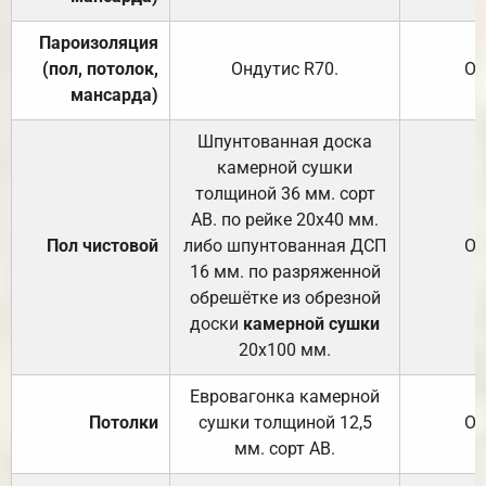
Пароизоляция
(пол, потолок,
Ондутис
R70
.
От
мансарда)
Шпунтованная доска
камерной сушки
толщиной 36 мм. сорт
АВ. по рейке 20х40 мм.
Пол чистовой
либо шпунтованная ДСП
От
16 мм. по разряженной
обрешётке из обрезной
доски
камерной сушки
20х100 мм.
Евровагонка камерной
Потолки
сушки толщиной 12,5
От
мм. сорт АВ.