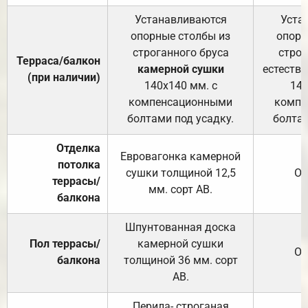
Устанавливаются
Уста
опорные столбы из
опорн
строганного бруса
строг
Терраса/балкон
камерной сушки
естеств
(при наличии)
140х140 мм. с
140
компенсационными
компе
болтами под усадку.
болтам
Отделка
Евровагонка камерной
потолка
сушки толщиной 12,5
От
террасы/
мм. сорт АВ.
балкона
Шпунтованная доска
Пол террасы/
камерной сушки
От
балкона
толщиной 36 мм. сорт
АВ.
Перила- строганая