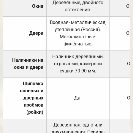
Деревянные, двойного
Окна
От
остекления.
Входная- металлическая,
утеплённая (Россия).
Двери
От
Межкомнатные-
филёнчатые.
Наличник деревянный,
Наличники на
строганый, камерной
От
окна и двери
сушки 70-90 мм.
Шиповка
оконных и
дверных
Да.
От
проёмов
(ройки)
Деревянная, одно или
двухмаршевая. Перила-