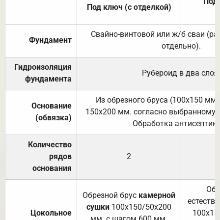
Под 
Под ключ (с отделкой)
Свайно-винтовой или ж/б сваи (р
Фундамент
отдельно).
Гидроизоляция
Рубероид в два слоя
фундамента
Из обрезного бруса (100х150 мм.
Основание
150х200 мм. согласно выбранному с
(обвязка)
Обработка антисептик
Количество
рядов
2
основания
Обр
Обрезной брус
камерной
естеств
сушки
100х150/50х200
Цокольное
100х15
мм. с шагом 600 мм.