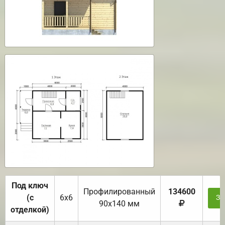
Под ключ
Профилированный
134600
(с
6х6
За
90х140 мм
отделкой)