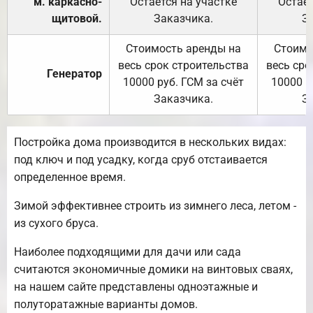
м. каркасно-
Остаётся на участке
Остаёт
щитовой.
Заказчика.
З
Стоимость аренды на
Стоимо
весь срок строительства
весь сро
Генератор
10000 руб. ГСМ за счёт
10000 р
Заказчика.
З
Постройка дома производится в нескольких видах:
под ключ и под усадку, когда сруб отстаивается
определенное время.
Зимой эффективнее строить из зимнего леса, летом -
из сухого бруса.
Наиболее подходящими для дачи или сада
считаются экономичные домики на винтовых сваях,
на нашем сайте представлены одноэтажные и
полуторатажные варианты домов.