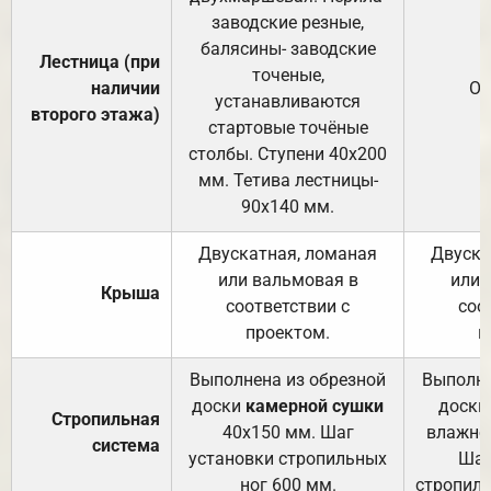
заводские резные,
балясины- заводские
Лестница (при
точеные,
наличии
От
устанавливаются
второго этажа)
стартовые точёные
столбы. Ступени 40х200
мм. Тетива лестницы-
90х140 мм.
Двускатная, ломаная
Двуска
или вальмовая в
или 
Крыша
соответствии с
соо
проектом.
п
Выполнена из обрезной
Выполне
доски
камерной сушки
доски
Стропильная
40х150 мм. Шаг
влажно
система
установки стропильных
Шаг
ног 600 мм.
стропиль