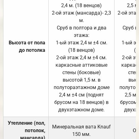
2,4 м. (18 венцов)
2,5 м
2-ой этаж (мансарда)- 2,3
2-ой этаж
м.
Сруб в полтора и два
Сруб в
этажа:
Высота от пола
1-ый этаж 2,4 м ±4 см.
1-ый эт
до потолка
(18 венцов)
(1
2-ой этаж 2,4 м ±4 см.
2-ой эт
каркасные аттиковые
каркас
стены (боковые)
стен
высотой 1,5 м. в
высо
полутораэтажном доме
полутор
2,4 м ±4 см (поднят
2,5 м 
брусом на 18 венцов) в
брусом 
двухэтажном доме.
двухэ
Утепление (пол,
Минеральная вата
Knauf
потолок,
От
150
мм.
мансарда)