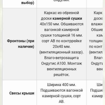
выбор)
Каркас из обрезной
Карка
доски
камерной сушки
доски
40х150 мм. Обшиваются
влажно
вагонкой камерной
Обшива
сушки толщиной 16 мм.
каме
Фронтоны (при
сорт АВ по контррейке
толщиной
наличии)
20х40 мм.
по контр
(вентиляционный зазор).
(вентиля
Влаго-ветрозащита
Влаго
Ондутис А100. Монтаж
Ондути
вентиляционных
вент
решёток.
Ширина 400 мм.
Шир
Подшиваются вагонкой
Подшива
Свесы крыши
камерной сушки, сорт
камерн
АВ.