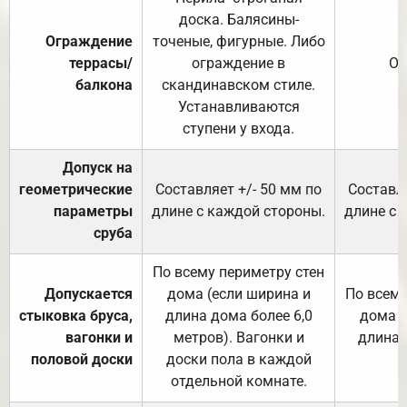
доска. Балясины-
Ограждение
точеные, фигурные. Либо
террасы/
ограждение в
От
балкона
скандинавском стиле.
Устанавливаются
ступени у входа.
Допуск на
геометрические
Составляет +/- 50 мм по
Составля
параметры
длине с каждой стороны.
длине с 
сруба
По всему периметру стен
Допускается
дома (если ширина и
По всему
стыковка бруса,
длина дома более 6,0
дома (
вагонки и
метров). Вагонки и
длина 
половой доски
доски пола в каждой
отдельной комнате.