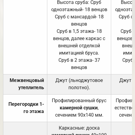
Высота сруба: Сруб
Высот
одноэтажный- 18 венцов
одноэта
Сруб с мансардой- 18
Сруб с
венцов
Сруб в 1,5 этажа- 18
Сруб в
венцов, далее каркас с
венцов,
внешней отделкой
внеш
имитацией бруса.
имит
Сруб в 2 этажа- 37
Сруб 
венцов
Межвенцовый
Джут (льноджутовое
Джут 
утеплитель
полотно).
п
Профилированный брус
Профили
Перегородки 1-
камерной сушки
,
естестве
го этажа
сечением 90х140 мм.
сечени
Каркасные: доска