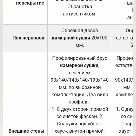
перекрытие
шаг
Обработка
О
антисептиком.
ант
Обрезная доска
Обр
Пол черновой
камерной сушки
20х100
естеств
мм.
2
Профилированный брус
Профили
камерной сушки
,
естестве
сечением
с
90х140/140х140/190х140
90х140/
мм. по выбранной
мм. 
комплектации. Два вида
комплек
профиля:
п
1. С двух сторон, прямой
1. С дву
со снятой фаской. 2.
со сня
Снаружи под «блок-
Снару
Внешние стены
хаус», внутри прямой.
хаус», 