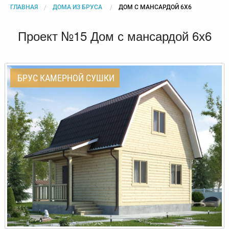
ГЛАВНАЯ
ДОМА ИЗ БРУСА
CURRENT:
ДОМ С МАНСАРДОЙ 6Х6
Проект №15 Дом с мансардой 6х6
БРУС КАМЕРНОЙ СУШКИ