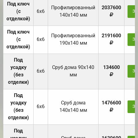
Под ключ
Профилированный
2037600
(с
6х6
За
140х140 мм
отделкой)
Под ключ
Профилированный
2191600
(с
6х6
За
190х140 мм
отделкой)
Под
усадку
Cруб дома 90x140
134600
6х6
За
(без
мм
отделки)
Под
усадку
Cруб дома
1476600
6х6
За
(без
140х140 мм
отделки)
Под