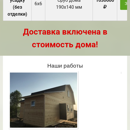
усадку
Cруб дома
1630600
6х6
За
(без
190х140 мм
отделки)
Доставка включена в
стоимость дома!
Наши работы