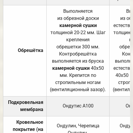
Выполняется
Вы
из обрезной доски
из об
камерной сушки
естеств
толщиной 20-22 мм. Шаг
толщино
крепления
к
обрешетки 300 мм.
обреш
Обрешётка
Контробрешётка
Конт
выполняется из бруска
выполня
камерной сушки
40х50
естеств
мм. Крепится по
40х50 м
стропильным ногам
строп
(вентиляционный зазор).
(вентиля
Подкровельная
Ондутис А100
Он
мембрана
Кровельное
Ондулин, Черепица
Ондул
покрытие (на
Ондулин.