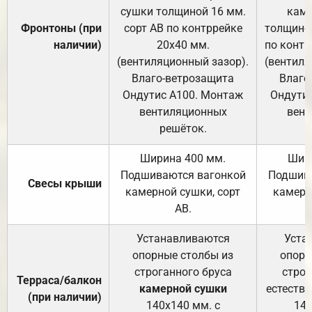
сушки толщиной 16 мм.
каме
Фронтоны (при
сорт АВ по контррейке
толщиной
наличии)
20х40 мм.
по контр
(вентиляционный зазор).
(вентиля
Влаго-ветрозащита
Влаго
Ондутис А100. Монтаж
Ондути
вентиляционных
вент
решёток.
Ширина 400 мм.
Шир
Подшиваются вагонкой
Подшива
Свесы крыши
камерной сушки, сорт
камерн
АВ.
Устанавливаются
Уста
опорные столбы из
опорн
строганного бруса
строг
Терраса/балкон
камерной сушки
естеств
(при наличии)
140х140 мм. с
140