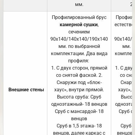
мм.
2
Профилированный брус
Профили
камерной сушки
,
естестве
сечением
с
90х140/140х140/190х140
90х140/
мм. по выбранной
мм. 
комплектации. Два вида
комплек
профиля:
п
1. С двух сторон, прямой
1. С дву
со снятой фаской. 2.
со сня
Снаружи под «блок-
Снару
Внешние стены
хаус», внутри прямой.
хаус», 
Высота сруба: Сруб
Высот
одноэтажный- 18 венцов
одноэта
Сруб с мансардой- 18
Сруб с
венцов
Сруб в 1,5 этажа- 18
Сруб в
венцов, далее каркас с
венцов,