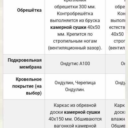
обрешетки 300 мм.
обреш
Обрешётка
Контробрешётка
Конт
выполняется из бруска
выполня
камерной сушки
40х50
естеств
мм. Крепится по
40х50 м
стропильным ногам
строп
(вентиляционный зазор).
(вентиля
Подкровельная
Ондутис А100
Он
мембрана
Кровельное
Ондулин, Черепица
Ондул
покрытие (на
Ондулин.
выбор)
Каркас из обрезной
Карка
доски
камерной сушки
доски
40х150 мм. Обшиваются
влажно
вагонкой камерной
Обшива