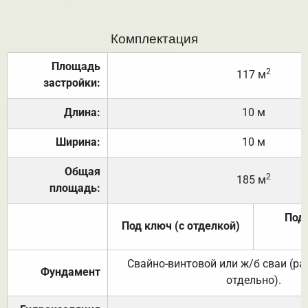
Комплектация
Площадь
2
117 м
застройки:
Длина:
10 м
Ширина:
10 м
Общая
2
185 м
площадь:
Под 
Под ключ (с отделкой)
Свайно-винтовой или ж/б сваи (р
Фундамент
отдельно).