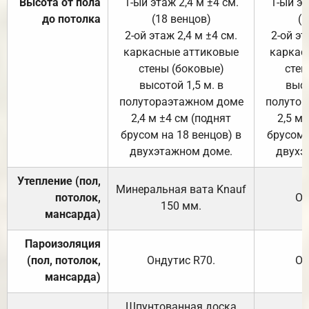
Высота от пола
1-ый этаж 2,4 м ±4 см.
1-ый эт
до потолка
(18 венцов)
(1
2-ой этаж 2,4 м ±4 см.
2-ой эт
каркасные аттиковые
каркас
стены (боковые)
стен
высотой 1,5 м. в
высо
полутораэтажном доме
полутор
2,4 м ±4 см (поднят
2,5 м 
брусом на 18 венцов) в
брусом 
двухэтажном доме.
двухэ
Утепление (пол,
Минеральная вата
Knauf
потолок,
От
150
мм.
мансарда)
Пароизоляция
(пол, потолок,
Ондутис
R70
.
От
мансарда)
Шпунтованная доска