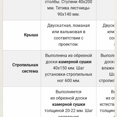
столбы. Ступени 40х200
мм. Тетива лестницы-
90х140 мм.
Двускатная, ломаная
Двуска
или вальмовая в
или 
Крыша
соответствии с
соо
проектом.
п
Выполнена из обрезной
Выполне
доски
камерной сушки
доски
Стропильная
40х150 мм. Шаг
влажно
система
установки стропильных
Шаг
ног 600 мм.
стропиль
Выполняется
Вы
из обрезной доски
из об
камерной сушки
естеств
толщиной 20-22 мм. Шаг
толщино
крепления
к