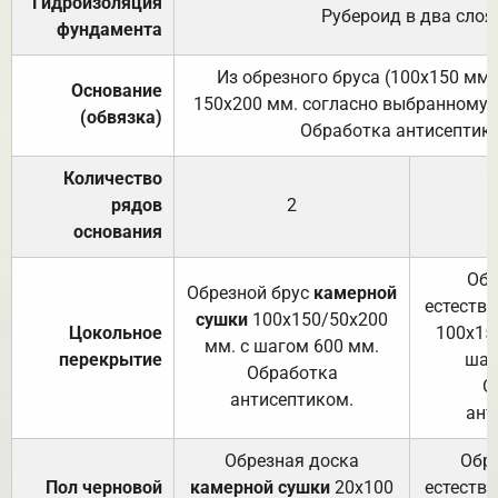
Гидроизоляция
Рубероид в два слоя
фундамента
Из обрезного бруса (100х150 мм.
Основание
150х200 мм. согласно выбранному с
(обвязка)
Обработка антисептик
Количество
рядов
2
основания
Обр
Обрезной брус
камерной
естеств
сушки
100х150/50х200
Цокольное
100х15
мм. с шагом 600 мм.
перекрытие
шаг
Обработка
О
антисептиком.
ант
Обрезная доска
Обр
Пол черновой
камерной сушки
20х100
естеств