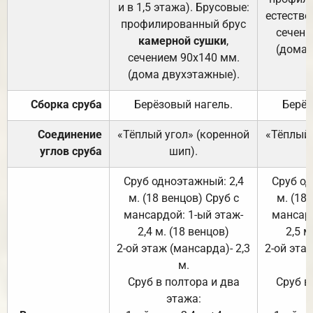
и в 1,5 этажа). Брусовые:
естестве
профилированный брус
сечени
камерной сушки
,
(дома 
сечением 90х140 мм.
(дома двухэтажные).
Сборка сруба
Берёзовый нагель.
Берёз
Соединение
«Тёплый угол» (коренной
«Тёплый 
углов сруба
шип).
Сруб одноэтажный: 2,4
Сруб од
м. (18 венцов) Сруб с
м. (18
мансардой: 1-ый этаж-
мансард
2,4 м. (18 венцов)
2,5 м
2-ой этаж (мансарда)- 2,3
2-ой этаж
м.
Сруб в полтора и два
Сруб в
этажа: