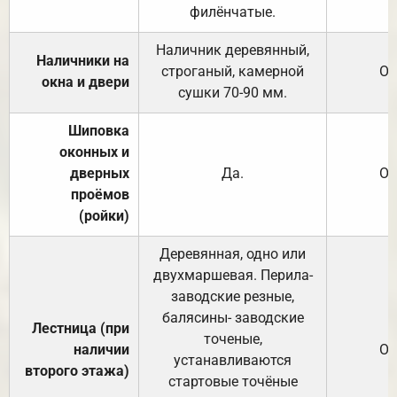
филёнчатые.
Наличник деревянный,
Наличники на
строганый, камерной
От
окна и двери
сушки 70-90 мм.
Шиповка
оконных и
дверных
Да.
От
проёмов
(ройки)
Деревянная, одно или
двухмаршевая. Перила-
заводские резные,
балясины- заводские
Лестница (при
точеные,
наличии
От
устанавливаются
второго этажа)
стартовые точёные