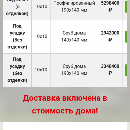
Профилированный
5298400
(с
10х10
190х140 мм
отделкой)
Под
усадку
Cруб дома
2942000
10х10
(без
140х140 мм
отделки)
Под
усадку
Cруб дома
3340400
10х10
(без
190х140 мм
отделки)
Доставка включена в
стоимость дома!