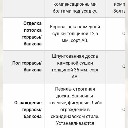
компенсационными
компе
болтами под усадку.
болтам
Отделка
Евровагонка камерной
потолка
сушки толщиной 12,5
От
террасы/
мм. сорт АВ.
балкона
Шпунтованная доска
Пол террасы/
камерной сушки
От
балкона
толщиной 36 мм. сорт
АВ.
Перила- строганая
доска. Балясины-
Ограждение
точеные, фигурные. Либо
террасы/
ограждение в
От
балкона
скандинавском стиле.
Устанавливаются