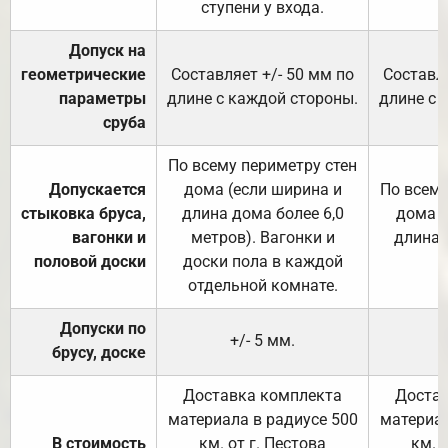
ступени у входа.
Допуск на
геометрические
Составляет +/- 50 мм по
Составля
параметры
длине с каждой стороны.
длине с 
сруба
По всему периметру стен
Допускается
дома (если ширина и
По всему
стыковка бруса,
длина дома более 6,0
дома (
вагонки и
метров). Вагонки и
длина 
половой доски
доски пола в каждой
отдельной комнате.
Допуски по
+/- 5 мм.
брусу, доске
Доставка комплекта
Достав
материала в радиусе 500
материал
В стоимость
км. от г. Пестова
км. 