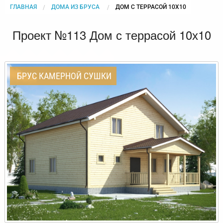
ГЛАВНАЯ
ДОМА ИЗ БРУСА
CURRENT:
ДОМ С ТЕРРАСОЙ 10Х10
Проект №113 Дом с террасой 10х10
БРУС КАМЕРНОЙ СУШКИ