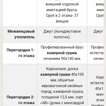
внешней отделкой
внеш
имитацией бруса.
имит
Сруб в 2 этажа- 37
Сруб 
венцов
Межвенцовый
Джут (льноджутовое
Джут 
утеплитель
полотно).
п
Профилированный брус
Профили
Перегородки 1-
камерной сушки
,
естестве
го этажа
сечением 90х140 мм.
сечени
Каркасные: доска
камерной сушки
40х100
Карк
мм, обшитые
естеств
евровагонкой хвойных
40х10
пород, камерной сушки,
манса
Перегородки 2-
толщиной 12,5 мм. сорт
этажа
го этажа
«АВ» (дома с мансардой
профили