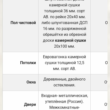
камерной сушки
толщиной 36 мм. сорт
АВ. по рейке 20х40 мм.
Пол чистовой
либо шпунтованная ДСП
От
16 мм. по разряженной
обрешётке из обрезной
доски
камерной сушки
20х100 мм.
Евровагонка камерной
Потолки
сушки толщиной 12,5
От
мм. сорт АВ.
Деревянные, двойного
Окна
От
остекления.
Входная- металлическая,
утеплённая (Россия).
Двери
От
Межкомнатные-