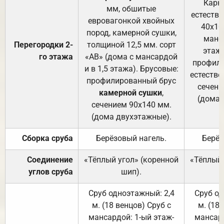
Карк
мм, обшитые
естеств
евровагонкой хвойных
40х10
пород, камерной сушки,
манса
Перегородки 2-
толщиной 12,5 мм. сорт
этажа
го этажа
«АВ» (дома с мансардой
профили
и в 1,5 этажа). Брусовые:
естестве
профилированный брус
сечени
камерной сушки
,
(дома 
сечением 90х140 мм.
(дома двухэтажные).
Сборка сруба
Берёзовый нагель.
Берёз
Соединение
«Тёплый угол» (коренной
«Тёплый 
углов сруба
шип).
Сруб одноэтажный: 2,4
Сруб од
м. (18 венцов) Сруб с
м. (18
мансардой: 1-ый этаж-
мансард