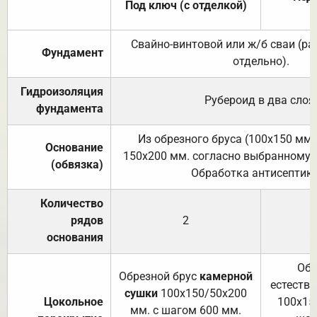
Под ключ (с отделкой)
Свайно-винтовой или ж/б сваи (р
Фундамент
отдельно).
Гидроизоляция
Рубероид в два слоя
фундамента
Из обрезного бруса (100х150 мм.
Основание
150х200 мм. согласно выбранному с
(обвязка)
Обработка антисептик
Количество
рядов
2
основания
Обр
Обрезной брус
камерной
естеств
сушки
100х150/50х200
Цокольное
100х15
мм. с шагом 600 мм.