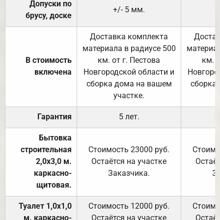
Допуски по
+/- 5 мм.
брусу, доске
Доставка комплекта
Достав
материала в радиусе 500
материал
В стоимость
км. от г. Пестова
км. 
включена
Новгородской области и
Новгоро
сборка дома на вашем
сборка
участке.
Гарантия
5 лет.
Бытовка
строительная
Стоимость 23000 руб.
Стоимо
2,0х3,0 м.
Остаётся на участке
Остаёт
каркасно-
Заказчика.
З
щитовая.
Туалет 1,0х1,0
Стоимость 12000 руб.
Стоимо
м. каркасно-
Остаётся на участке
Остаёт