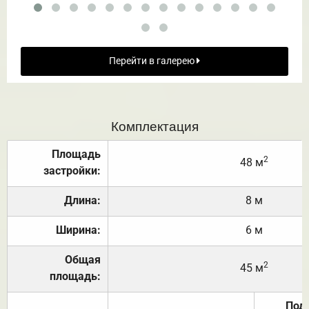
Перейти в галерею
Комплектация
Площадь
2
48 м
застройки:
Длина:
8 м
Ширина:
6 м
Общая
2
45 м
площадь:
Под 