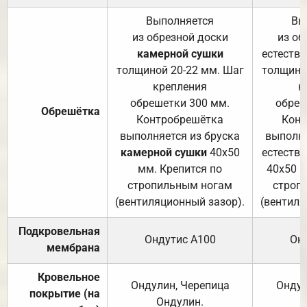
Выполняется
Вы
из обрезной доски
из об
камерной сушки
естеств
толщиной 20-22 мм. Шаг
толщино
крепления
к
обрешетки 300 мм.
обреш
Обрешётка
Контробрешётка
Конт
выполняется из бруска
выполня
камерной сушки
40х50
естеств
мм. Крепится по
40х50 м
стропильным ногам
строп
(вентиляционный зазор).
(вентиля
Подкровельная
Ондутис А100
Он
мембрана
Кровельное
Ондулин, Черепица
Ондул
покрытие (на
Ондулин.