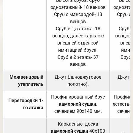
Высота сруба: Сруб
Высот
одноэтажный- 18 венцов
одноэта
Сруб с мансардой- 18
Сруб с
венцов
Сруб в 1,5 этажа- 18
Сруб в
венцов, далее каркас с
венцов,
внешней отделкой
внеш
имитацией бруса.
имит
Сруб в 2 этажа- 37
Сруб 
венцов
Межвенцовый
Джут (льноджутовое
Джут 
утеплитель
полотно).
п
Профилированный брус
Профили
Перегородки 1-
камерной сушки
,
естестве
го этажа
сечением 90х140 мм.
сечени
Каркасные: доска
камерной сушки
40х100