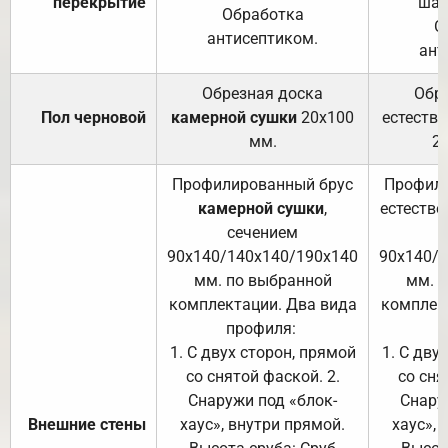
перекрытие
шаг
Обработка
О
антисептиком.
ант
Обрезная доска
Обр
Пол черновой
камерной сушки
20х100
естеств
мм.
2
Профилированный брус
Профили
камерной сушки
,
естестве
сечением
с
90х140/140х140/190х140
90х140/
мм. по выбранной
мм. 
комплектации. Два вида
комплек
профиля:
п
1. С двух сторон, прямой
1. С дву
со снятой фаской. 2.
со сня
Снаружи под «блок-
Снару
Внешние стены
хаус», внутри прямой.
хаус», 