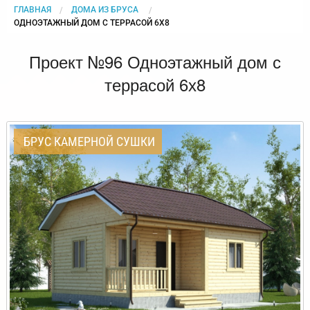
ГЛАВНАЯ
ДОМА ИЗ БРУСА
CURRENT:
ОДНОЭТАЖНЫЙ ДОМ С ТЕРРАСОЙ 6Х8
Проект №96 Одноэтажный дом с
террасой 6х8
БРУС КАМЕРНОЙ СУШКИ