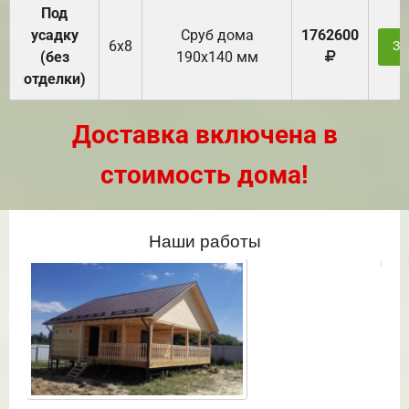
Под
усадку
Cруб дома
1762600
6х8
За
(без
190х140 мм
отделки)
Доставка включена в
стоимость дома!
Наши работы