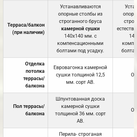
Устанавливаются
Уста
опорные столбы из
опорн
строганного бруса
строг
Терраса/балкон
камерной сушки
естеств
(при наличии)
140х140 мм. с
140
компенсационными
компе
болтами под усадку.
болтам
Отделка
Евровагонка камерной
потолка
сушки толщиной 12,5
От
террасы/
мм. сорт АВ.
балкона
Шпунтованная доска
Пол террасы/
камерной сушки
От
балкона
толщиной 36 мм. сорт
АВ.
Перила- строганая