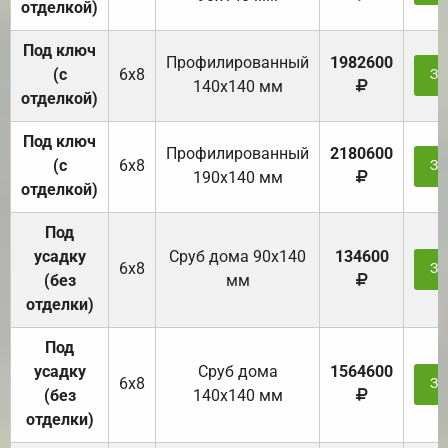
отделкой)
Под ключ
Профилированный
1982600
(с
6х8
За
140х140 мм
отделкой)
Под ключ
Профилированный
2180600
(с
6х8
За
190х140 мм
отделкой)
Под
усадку
Cруб дома 90x140
134600
6х8
За
(без
мм
отделки)
Под
усадку
Cруб дома
1564600
6х8
За
(без
140х140 мм
отделки)