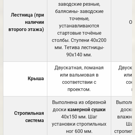
заводские резные,
балясины- заводские
Лестница (при
точеные,
наличии
От
устанавливаются
второго этажа)
стартовые точёные
столбы. Ступени 40х200
мм. Тетива лестницы-
90х140 мм.
Двускатная, ломаная
Двуска
или вальмовая в
или 
Крыша
соответствии с
соо
проектом.
п
Выполнена из обрезной
Выполне
доски
камерной сушки
доски
Стропильная
40х150 мм. Шаг
влажно
система
установки стропильных
Шаг
ног 600 мм.
стропиль