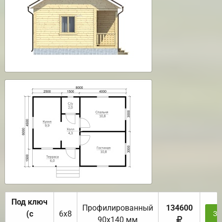
Под ключ
Профилированный
134600
(с
6х8
За
90х140 мм