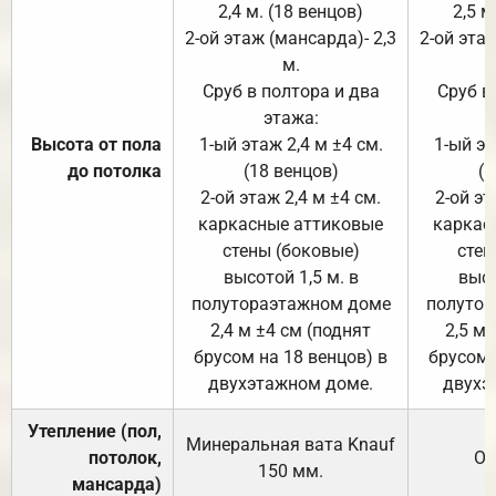
2,4 м. (18 венцов)
2,5 м
2-ой этаж (мансарда)- 2,3
2-ой этаж
м.
Сруб в полтора и два
Сруб в
этажа:
Высота от пола
1-ый этаж 2,4 м ±4 см.
1-ый эт
до потолка
(18 венцов)
(1
2-ой этаж 2,4 м ±4 см.
2-ой эт
каркасные аттиковые
каркас
стены (боковые)
стен
высотой 1,5 м. в
высо
полутораэтажном доме
полутор
2,4 м ±4 см (поднят
2,5 м 
брусом на 18 венцов) в
брусом 
двухэтажном доме.
двухэ
Утепление (пол,
Минеральная вата
Knauf
потолок,
От
150
мм.
мансарда)