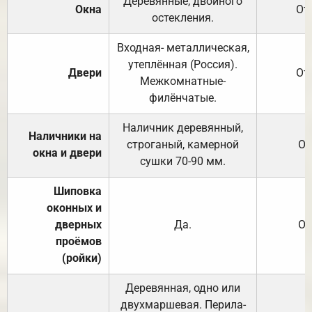
Деревянные, двойного
Окна
От
остекления.
Входная- металлическая,
утеплённая (Россия).
Двери
От
Межкомнатные-
филёнчатые.
Наличник деревянный,
Наличники на
строганый, камерной
От
окна и двери
сушки 70-90 мм.
Шиповка
оконных и
дверных
Да.
От
проёмов
(ройки)
Деревянная, одно или
двухмаршевая. Перила-