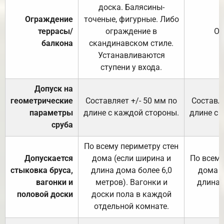
доска. Балясины-
Ограждение
точеные, фигурные. Либо
террасы/
ограждение в
От
балкона
скандинавском стиле.
Устанавливаются
ступени у входа.
Допуск на
геометрические
Составляет +/- 50 мм по
Составля
параметры
длине с каждой стороны.
длине с 
сруба
По всему периметру стен
Допускается
дома (если ширина и
По всему
стыковка бруса,
длина дома более 6,0
дома (
вагонки и
метров). Вагонки и
длина 
половой доски
доски пола в каждой
отдельной комнате.