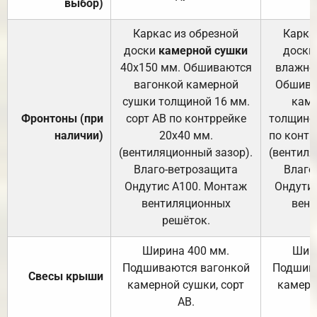
выбор)
Каркас из обрезной
Карка
доски
камерной сушки
доски
40х150 мм. Обшиваются
влажно
вагонкой камерной
Обшива
сушки толщиной 16 мм.
каме
Фронтоны (при
сорт АВ по контррейке
толщиной
наличии)
20х40 мм.
по контр
(вентиляционный зазор).
(вентиля
Влаго-ветрозащита
Влаго
Ондутис А100. Монтаж
Ондути
вентиляционных
вент
решёток.
Ширина 400 мм.
Шир
Подшиваются вагонкой
Подшива
Свесы крыши
камерной сушки, сорт
камерн
АВ.