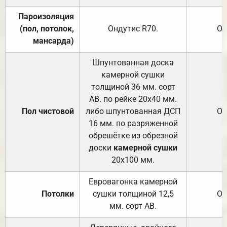
Пароизоляция
(пол, потолок,
Ондутис
R70
.
От
мансарда)
Шпунтованная доска
камерной сушки
толщиной 36 мм. сорт
АВ. по рейке 20х40 мм.
Пол чистовой
либо шпунтованная ДСП
От
16 мм. по разряженной
обрешётке из обрезной
доски
камерной сушки
20х100 мм.
Евровагонка камерной
Потолки
сушки толщиной 12,5
От
мм. сорт АВ.