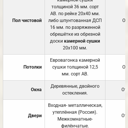
толщиной 36 мм. сорт
АВ. по рейке 20х40 мм.
Пол чистовой
либо шпунтованная ДСП
От
16 мм. по разряженной
обрешётке из обрезной
доски
камерной сушки
20х100 мм.
Евровагонка камерной
Потолки
сушки толщиной 12,5
От
мм. сорт АВ.
Деревянные, двойного
Окна
От
остекления.
Входная- металлическая,
утеплённая (Россия).
Двери
От
Межкомнатные-
филёнчатые.