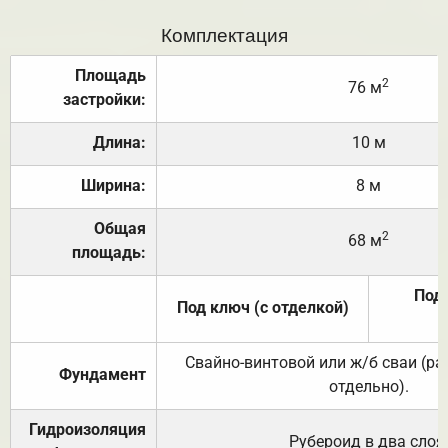
Комплектация
Площадь
2
76 м
застройки:
Длина:
10 м
Ширина:
8 м
Общая
2
68 м
площадь:
Под 
Под ключ (с отделкой)
Свайно-винтовой или ж/б сваи (р
Фундамент
отдельно).
Гидроизоляция
Рубероид в два слоя