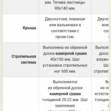
мм. Тетива лестницы-
90х140 мм.
Двускатная, ломаная
Двуска
или вальмовая в
или 
Крыша
соответствии с
соо
проектом.
п
Выполнена из обрезной
Выполне
доски
камерной сушки
доски
Стропильная
40х150 мм. Шаг
влажно
система
установки стропильных
Шаг
ног 600 мм.
стропиль
Выполняется
Вы
из обрезной доски
из об
камерной сушки
естеств
толщиной 20-22 мм. Шаг
толщино
крепления
к