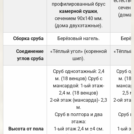
естестве
профилированный брус
сечени
камерной сушки
,
(дома 
сечением 90х140 мм.
(дома двухэтажные).
Сборка сруба
Берёзовый нагель.
Берёз
Соединение
«Тёплый угол» (коренной
«Тёплый 
углов сруба
шип).
Сруб одноэтажный: 2,4
Сруб од
м. (18 венцов) Сруб с
м. (18
мансардой: 1-ый этаж-
мансард
2,4 м. (18 венцов)
2,5 м
2-ой этаж (мансарда)- 2,3
2-ой этаж
м.
Сруб в полтора и два
Сруб в
этажа:
Высота от пола
1-ый этаж 2,4 м ±4 см.
1-ый эт