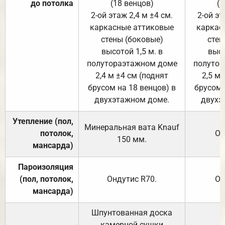
до потолка
(18 венцов)
(1
2-ой этаж 2,4 м ±4 см.
2-ой эт
каркасные аттиковые
каркас
стены (боковые)
стен
высотой 1,5 м. в
высо
полутораэтажном доме
полутор
2,4 м ±4 см (поднят
2,5 м 
брусом на 18 венцов) в
брусом 
двухэтажном доме.
двухэ
Утепление (пол,
Минеральная вата
Knauf
потолок,
От
150
мм.
мансарда)
Пароизоляция
(пол, потолок,
Ондутис
R70
.
От
мансарда)
Шпунтованная доска
камерной сушки