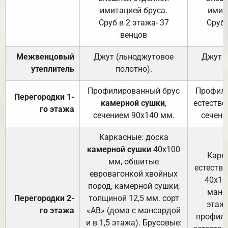
имитацией бруса.
имит
Сруб в 2 этажа- 37
Сруб 
венцов
Межвенцовый
Джут (льноджутовое
Джут 
утеплитель
полотно).
п
Профилированный брус
Профили
Перегородки 1-
камерной сушки
,
естестве
го этажа
сечением 90х140 мм.
сечени
Каркасные: доска
камерной сушки
40х100
Карк
мм, обшитые
естеств
евровагонкой хвойных
40х10
пород, камерной сушки,
манса
Перегородки 2-
толщиной 12,5 мм. сорт
этажа
го этажа
«АВ» (дома с мансардой
профили
и в 1,5 этажа). Брусовые: