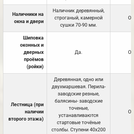
Наличник деревянный,
Наличники на
строганый, камерной
От
окна и двери
сушки 70-90 мм.
Шиповка
оконных и
дверных
Да.
От
проёмов
(ройки)
Деревянная, одно или
двухмаршевая. Перила-
заводские резные,
балясины- заводские
Лестница (при
точеные,
наличии
От
устанавливаются
второго этажа)
стартовые точёные
столбы. Ступени 40х200