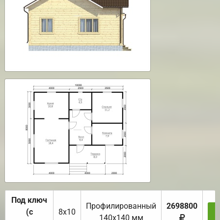
Под ключ
Профилированный
2698800
(с
8х10
З
140х140 мм