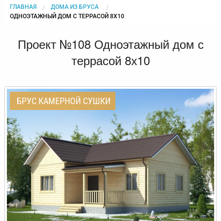
ГЛАВНАЯ
ДОМА ИЗ БРУСА
CURRENT:
ОДНОЭТАЖНЫЙ ДОМ С ТЕРРАСОЙ 8Х10
Проект №108 Одноэтажный дом с
террасой 8х10
БРУС КАМЕРНОЙ СУШКИ