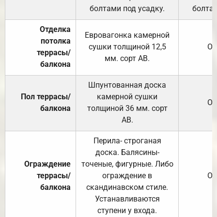
болтами под усадку.
болтам
Отделка
Евровагонка камерной
потолка
сушки толщиной 12,5
От
террасы/
мм. сорт АВ.
балкона
Шпунтованная доска
Пол террасы/
камерной сушки
От
балкона
толщиной 36 мм. сорт
АВ.
Перила- строганая
доска. Балясины-
Ограждение
точеные, фигурные. Либо
террасы/
ограждение в
От
балкона
скандинавском стиле.
Устанавливаются
ступени у входа.