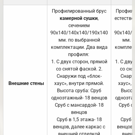
Профилированный брус
Профили
камерной сушки
,
естестве
сечением
с
90х140/140х140/190х140
90х140/
мм. по выбранной
мм. 
комплектации. Два вида
комплек
профиля:
п
1. С двух сторон, прямой
1. С дву
со снятой фаской. 2.
со сня
Снаружи под «блок-
Снару
Внешние стены
хаус», внутри прямой.
хаус», 
Высота сруба: Сруб
Высот
одноэтажный- 18 венцов
одноэта
Сруб с мансардой- 18
Сруб с
венцов
Сруб в 1,5 этажа- 18
Сруб в
венцов, далее каркас с
венцов,
внешней отделкой
внеш