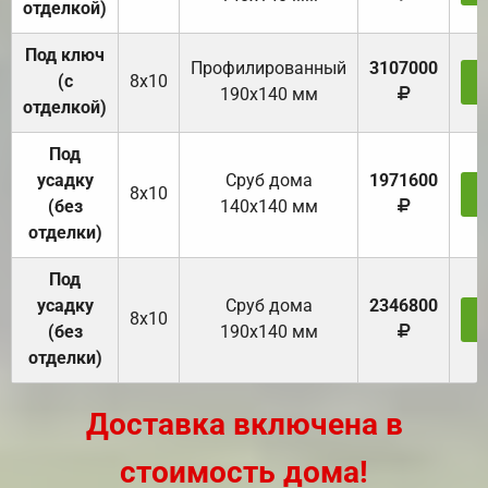
отделкой)
Под ключ
Профилированный
3107000
(с
8х10
З
190х140 мм
отделкой)
Под
усадку
Cруб дома
1971600
8х10
З
(без
140х140 мм
отделки)
Под
усадку
Cруб дома
2346800
8х10
З
(без
190х140 мм
отделки)
Доставка включена в
стоимость дома!