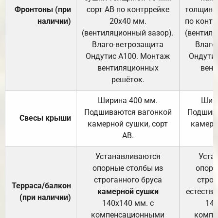
Фронтоны (при
сорт АВ по контррейке
толщиной
наличии)
20х40 мм.
по контр
(вентиляционный зазор).
(вентиля
Влаго-ветрозащита
Влаго
Ондутис А100. Монтаж
Ондути
вентиляционных
вент
решёток.
Ширина 400 мм.
Шир
Подшиваются вагонкой
Подшива
Свесы крыши
камерной сушки, сорт
камерн
АВ.
Устанавливаются
Уста
опорные столбы из
опорн
строганного бруса
строг
Терраса/балкон
камерной сушки
естеств
(при наличии)
140х140 мм. с
140
компенсационными
компе