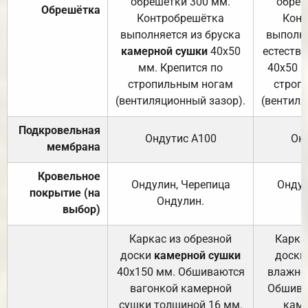
обрешетки 300 мм.
обреш
Обрешётка
Контробрешётка
Конт
выполняется из бруска
выполня
камерной сушки
40х50
естеств
мм. Крепится по
40х50 м
стропильным ногам
строп
(вентиляционный зазор).
(вентиля
Подкровельная
Ондутис А100
Он
мембрана
Кровельное
Ондулин, Черепица
Ондул
покрытие (на
Ондулин.
выбор)
Каркас из обрезной
Карка
доски
камерной сушки
доски
40х150 мм. Обшиваются
влажно
вагонкой камерной
Обшива
сушки толщиной 16 мм.
каме