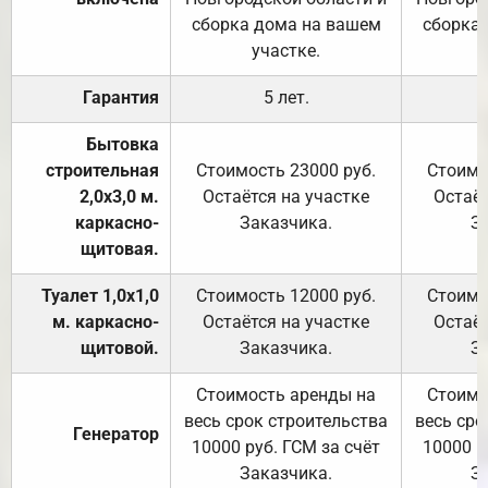
сборка дома на вашем
сборка
участке.
Гарантия
5 лет.
Бытовка
строительная
Стоимость 23000 руб.
Стоимо
2,0х3,0 м.
Остаётся на участке
Остаёт
каркасно-
Заказчика.
З
щитовая.
Туалет 1,0х1,0
Стоимость 12000 руб.
Стоимо
м. каркасно-
Остаётся на участке
Остаёт
щитовой.
Заказчика.
З
Стоимость аренды на
Стоимо
весь срок строительства
весь сро
Генератор
10000 руб. ГСМ за счёт
10000 р
Заказчика.
З