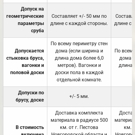
Допуск на
геометрические
Составляет +/- 50 мм по
Составля
параметры
длине с каждой стороны.
длине с 
сруба
По всему периметру стен
Допускается
дома (если ширина и
По всему
стыковка бруса,
длина дома более 6,0
дома (
вагонки и
метров). Вагонки и
длина 
половой доски
доски пола в каждой
отдельной комнате.
Допуски по
+/- 5 мм.
брусу, доске
Доставка комплекта
Достав
материала в радиусе 500
материал
В стоимость
км. от г. Пестова
км. 
включена
Новгородской области и
Новгоро