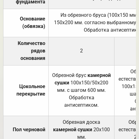
фундамента
Из обрезного бруса (100х150 мм.
Основание
150х200 мм. согласно выбранному с
(обвязка)
Обработка антисептик
Количество
рядов
2
основания
Обр
Обрезной брус
камерной
естеств
сушки
100х150/50х200
Цокольное
100х15
мм. с шагом 600 мм.
перекрытие
шаг
Обработка
О
антисептиком.
ант
Обрезная доска
Обр
Пол черновой
камерной сушки
20х100
естеств
мм.
2