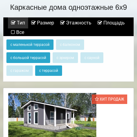
Каркасные дома одноэтажные 6х9
Тип
Размер
Этажность
Площадь
Все
с маленькой террасой
с балконом
с большой террасой
с эркером
с сауной
с гаражом
с террасой
ХИТ ПРОДАЖ