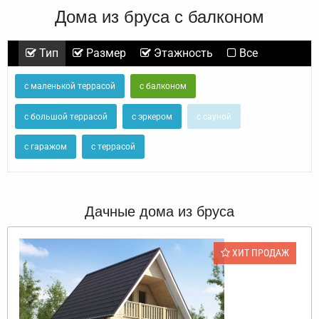
Дома из бруса с балконом
Тип
Размер
Этажность
Все
с маленькой террасой
с балконом
с большой террасой
с эркером
с сауной
с гаражом
с террасой
Дачные дома из бруса
ХИТ ПРОДАЖ