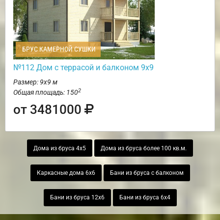
БРУС КАМЕРНОЙ СУШКИ
№112 Дом с террасой и балконом 9х9
Размер: 9х9 м
2
Общая площадь: 150
от 3481000
Дома из бруса 4х5
Дома из бруса более 100 кв.м.
Каркасные дома 6х6
Бани из бруса с балконом
Бани из бруса 12х6
Бани из бруса 6х4