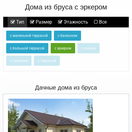
Дома из бруса с эркером
Тип
Размер
Этажность
Все
с маленькой террасой
с балконом
с большой террасой
с эркером
с сауной
с гаражом
с террасой
Дачные дома из бруса