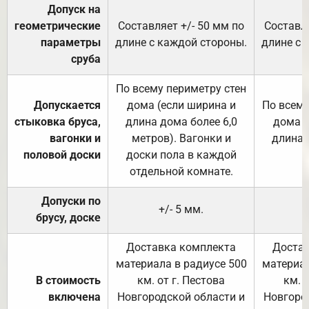
Допуск на
геометрические
Составляет +/- 50 мм по
Составля
параметры
длине с каждой стороны.
длине с 
сруба
По всему периметру стен
Допускается
дома (если ширина и
По всему
стыковка бруса,
длина дома более 6,0
дома (
вагонки и
метров). Вагонки и
длина 
половой доски
доски пола в каждой
отдельной комнате.
Допуски по
+/- 5 мм.
брусу, доске
Доставка комплекта
Достав
материала в радиусе 500
материал
В стоимость
км. от г. Пестова
км. 
включена
Новгородской области и
Новгоро