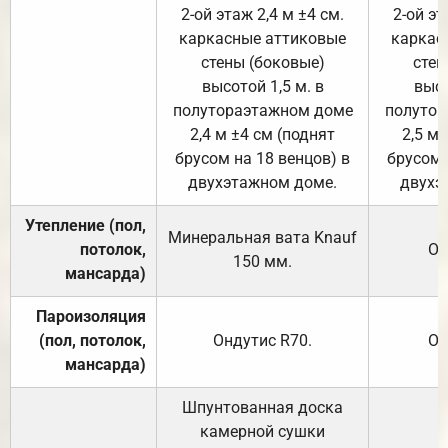
2-ой этаж 2,4 м ±4 см.
2-ой эт
каркасные аттиковые
каркас
стены (боковые)
стен
высотой 1,5 м. в
высо
полутораэтажном доме
полутор
2,4 м ±4 см (поднят
2,5 м 
брусом на 18 венцов) в
брусом 
двухэтажном доме.
двухэ
Утепление (пол,
Минеральная вата
Knauf
потолок,
От
150
мм.
мансарда)
Пароизоляция
(пол, потолок,
Ондутис
R70
.
От
мансарда)
Шпунтованная доска
камерной сушки