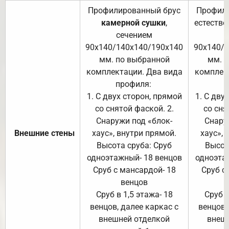
Профилированный брус
Профили
камерной сушки
,
естестве
сечением
с
90х140/140х140/190х140
90х140/
мм. по выбранной
мм. 
комплектации. Два вида
комплек
профиля:
п
1. С двух сторон, прямой
1. С дву
со снятой фаской. 2.
со сня
Снаружи под «блок-
Снару
Внешние стены
хаус», внутри прямой.
хаус», 
Высота сруба: Сруб
Высот
одноэтажный- 18 венцов
одноэта
Сруб с мансардой- 18
Сруб с
венцов
Сруб в 1,5 этажа- 18
Сруб в
венцов, далее каркас с
венцов,
внешней отделкой
внеш