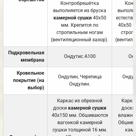
Контробрешётка
Конт
выполняется из бруска
выполня
камерной сушки
40х50
естеств
мм. Крепится по
40х50 м
стропильным ногам
строп
(вентиляционный зазор).
(вентиля
Подкровельная
Ондутис А100
Он
мембрана
Кровельное
Ондулин, Черепица
Ондул
покрытие (на
Ондулин.
выбор)
Каркас из обрезной
Карка
доски
камерной сушки
доски
40х150 мм. Обшиваются
влажно
вагонкой камерной
Обшива
сушки толщиной 16 мм.
каме