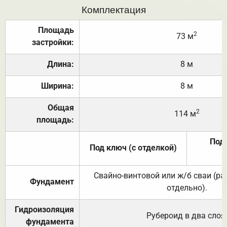
Комплектация
Площадь
2
73 м
застройки:
Длина:
8 м
Ширина:
8 м
Общая
2
114 м
площадь:
Под 
Под ключ (с отделкой)
Свайно-винтовой или ж/б сваи (р
Фундамент
отдельно).
Гидроизоляция
Рубероид в два слоя
фундамента