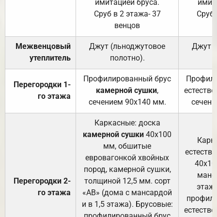
имитацией бруса.
имит
Сруб в 2 этажа- 37
Сруб 
венцов
Межвенцовый
Джут (льноджутовое
Джут 
утеплитель
полотно).
п
Профилированный брус
Профили
Перегородки 1-
камерной сушки
,
естестве
го этажа
сечением 90х140 мм.
сечени
Каркасные: доска
камерной сушки
40х100
Карк
мм, обшитые
естеств
евровагонкой хвойных
40х10
пород, камерной сушки,
манса
Перегородки 2-
толщиной 12,5 мм. сорт
этажа
го этажа
«АВ» (дома с мансардой
профили
и в 1,5 этажа). Брусовые:
естестве
профилированный брус