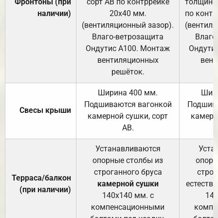
Фронтоны (при
сорт АВ по контррейке
толщиной
наличии)
20х40 мм.
по контр
(вентиляционный зазор).
(вентиля
Влаго-ветрозащита
Влаго
Ондутис А100. Монтаж
Ондути
вентиляционных
вент
решёток.
Ширина 400 мм.
Шир
Подшиваются вагонкой
Подшива
Свесы крыши
камерной сушки, сорт
камерн
АВ.
Устанавливаются
Уста
опорные столбы из
опорн
строганного бруса
строг
Терраса/балкон
камерной сушки
естеств
(при наличии)
140х140 мм. с
140
компенсационными
компе