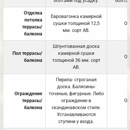
болтами под усадку.
болтам
Отделка
Евровагонка камерной
потолка
сушки толщиной 12,5
От
террасы/
мм. сорт АВ.
балкона
Шпунтованная доска
Пол террасы/
камерной сушки
От
балкона
толщиной 36 мм. сорт
АВ.
Перила- строганая
доска. Балясины-
Ограждение
точеные, фигурные. Либо
террасы/
ограждение в
От
балкона
скандинавском стиле.
Устанавливаются
ступени у входа.