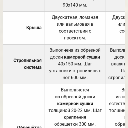
90х140 мм.
Двускатная, ломаная
Двуска
или вальмовая в
или 
Крыша
соответствии с
соо
проектом.
п
Выполнена из обрезной
Выполне
доски
камерной сушки
доски
Стропильная
40х150 мм. Шаг
влажно
система
установки стропильных
Шаг
ног 600 мм.
стропиль
Выполняется
Вы
из обрезной доски
из об
камерной сушки
естеств
толщиной 20-22 мм. Шаг
толщино
крепления
к
обрешетки 300 мм.
обреш
Обрешётка