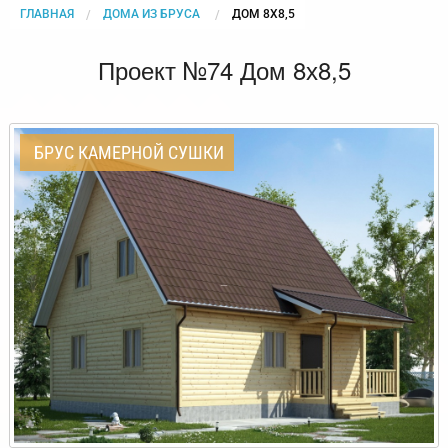
ГЛАВНАЯ
ДОМА ИЗ БРУСА
CURRENT:
ДОМ 8Х8,5
Проект №74 Дом 8х8,5
БРУС КАМЕРНОЙ СУШКИ