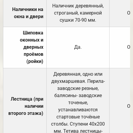
Наличник деревянный,
Наличники на
строганый, камерной
От
окна и двери
сушки 70-90 мм.
Шиповка
оконных и
дверных
Да.
От
проёмов
(ройки)
Деревянная, одно или
двухмаршевая. Перила-
заводские резные,
балясины- заводские
Лестница (при
точеные,
наличии
От
устанавливаются
второго этажа)
стартовые точёные
столбы. Ступени 40х200
мм. Тетива лестницы-