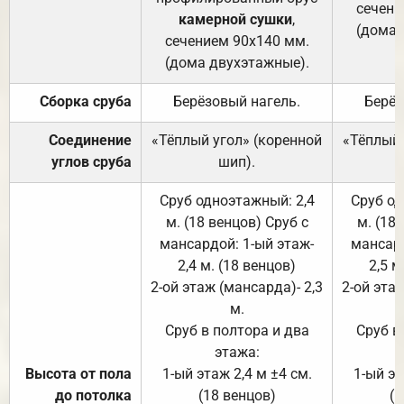
сечени
камерной сушки
,
(дома 
сечением 90х140 мм.
(дома двухэтажные).
Сборка сруба
Берёзовый нагель.
Берёз
Соединение
«Тёплый угол» (коренной
«Тёплый 
углов сруба
шип).
Сруб одноэтажный: 2,4
Сруб од
м. (18 венцов) Сруб с
м. (18
мансардой: 1-ый этаж-
мансард
2,4 м. (18 венцов)
2,5 м
2-ой этаж (мансарда)- 2,3
2-ой этаж
м.
Сруб в полтора и два
Сруб в
этажа:
Высота от пола
1-ый этаж 2,4 м ±4 см.
1-ый эт
до потолка
(18 венцов)
(1