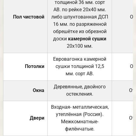
толщиной 36 мм. сорт
АВ. по рейке 20х40 мм.
Пол чистовой
либо шпунтованная ДСП
От
16 мм. по разряженной
обрешётке из обрезной
доски
камерной сушки
20х100 мм.
Евровагонка камерной
Потолки
сушки толщиной 12,5
От
мм. сорт АВ.
Деревянные, двойного
Окна
От
остекления.
Входная- металлическая,
утеплённая (Россия).
Двери
От
Межкомнатные-
филёнчатые.