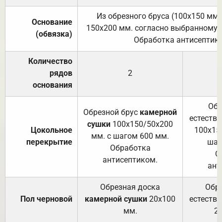
Из обрезного бруса (100х150 мм.
Основание
150х200 мм. согласно выбранному с
(обвязка)
Обработка антисептик
Количество
рядов
2
основания
Обр
Обрезной брус
камерной
естеств
сушки
100х150/50х200
Цокольное
100х15
мм. с шагом 600 мм.
перекрытие
шаг
Обработка
О
антисептиком.
ант
Обрезная доска
Обр
Пол черновой
камерной сушки
20х100
естеств
мм.
2