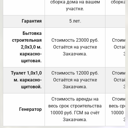
сборка дома на вашем
сборка
участке.
Гарантия
5 лет.
Бытовка
строительная
Стоимость 23000 руб.
Стоимо
2,0х3,0 м.
Остаётся на участке
Остаёт
каркасно-
Заказчика.
З
щитовая.
Туалет 1,0х1,0
Стоимость 12000 руб.
Стоимо
м. каркасно-
Остаётся на участке
Остаёт
щитовой.
Заказчика.
З
Стоимость аренды на
Стоимо
весь срок строительства
весь сро
Генератор
10000 руб. ГСМ за счёт
10000 р
Заказчика.
З