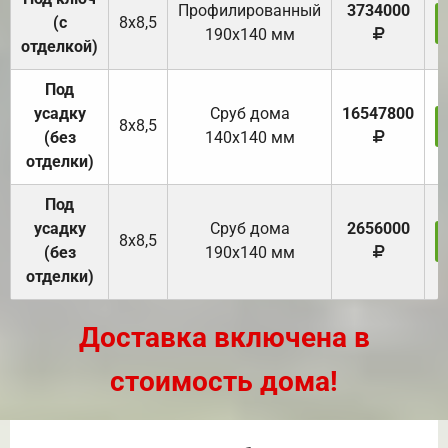
Профилированный
3734000
(с
8х8,5
190х140 мм
отделкой)
Под
усадку
Cруб дома
16547800
8х8,5
(без
140х140 мм
отделки)
Под
усадку
Cруб дома
2656000
8х8,5
(без
190х140 мм
отделки)
Доставка включена в
стоимость дома!