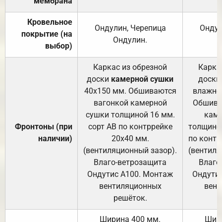
мембрана
Кровельное
Ондулин, Черепица
Ондул
покрытие (на
Ондулин.
выбор)
Каркас из обрезной
Карка
доски
камерной сушки
доски
40х150 мм. Обшиваются
влажно
вагонкой камерной
Обшива
сушки толщиной 16 мм.
каме
Фронтоны (при
сорт АВ по контррейке
толщиной
наличии)
20х40 мм.
по контр
(вентиляционный зазор).
(вентиля
Влаго-ветрозащита
Влаго
Ондутис А100. Монтаж
Ондути
вентиляционных
вент
решёток.
Ширина 400 мм.
Шир