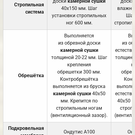
доски
камерной сушки
доски
Стропильная
40х150 мм. Шаг
влажно
система
установки стропильных
Шаг
ног 600 мм.
стропиль
Выполняется
Вы
из обрезной доски
из об
камерной сушки
естеств
толщиной 20-22 мм. Шаг
толщино
крепления
к
обрешетки 300 мм.
обреш
Обрешётка
Контробрешётка
Конт
выполняется из бруска
выполня
камерной сушки
40х50
естеств
мм. Крепится по
40х50 м
стропильным ногам
строп
(вентиляционный зазор).
(вентиля
Подкровельная
Ондутис А100
Он