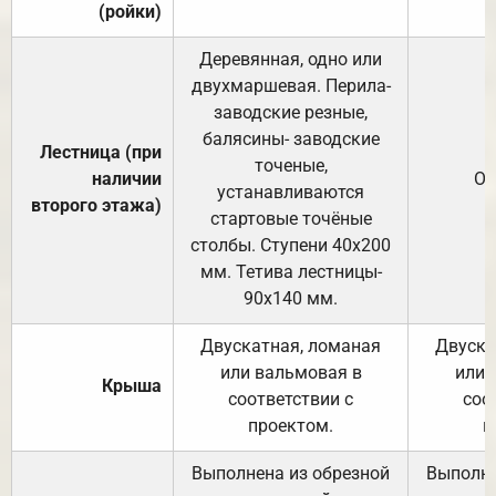
(ройки)
Деревянная, одно или
двухмаршевая. Перила-
заводские резные,
балясины- заводские
Лестница (при
точеные,
наличии
От
устанавливаются
второго этажа)
стартовые точёные
столбы. Ступени 40х200
мм. Тетива лестницы-
90х140 мм.
Двускатная, ломаная
Двуска
или вальмовая в
или 
Крыша
соответствии с
соо
проектом.
п
Выполнена из обрезной
Выполне