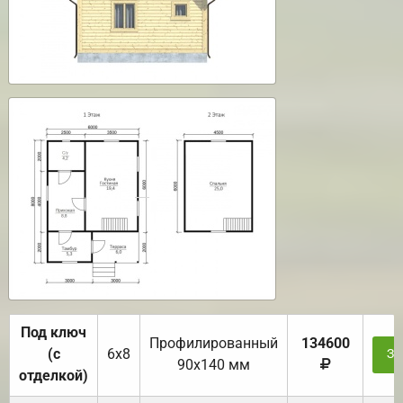
Под ключ
Профилированный
134600
(с
6х8
За
90х140 мм
отделкой)