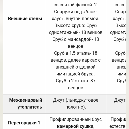
со снятой фаской. 2.
со сня
Снаружи под «блок-
Снару
Внешние стены
хаус», внутри прямой.
хаус», 
Высота сруба: Сруб
Высот
одноэтажный- 18 венцов
одноэта
Сруб с мансардой- 18
Сруб с
венцов
Сруб в 1,5 этажа- 18
Сруб в
венцов, далее каркас с
венцов,
внешней отделкой
внеш
имитацией бруса.
имит
Сруб в 2 этажа- 37
Сруб 
венцов
Межвенцовый
Джут (льноджутовое
Джут 
утеплитель
полотно).
п
Профилированный брус
Профили
Перегородки 1-
камерной сушки
,
естестве