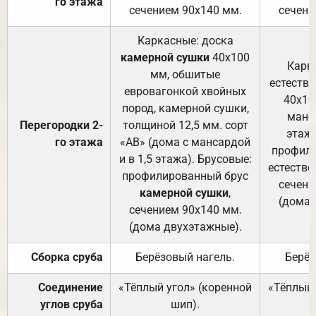
го этажа
сечением 90х140 мм.
сечени
Каркасные: доска
камерной сушки
40х100
Карк
мм, обшитые
естеств
евровагонкой хвойных
40х10
пород, камерной сушки,
манса
Перегородки 2-
толщиной 12,5 мм. сорт
этажа
го этажа
«АВ» (дома с мансардой
профили
и в 1,5 этажа). Брусовые:
естестве
профилированный брус
сечени
камерной сушки
,
(дома 
сечением 90х140 мм.
(дома двухэтажные).
Сборка сруба
Берёзовый нагель.
Берёз
Соединение
«Тёплый угол» (коренной
«Тёплый 
углов сруба
шип).