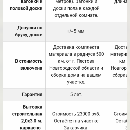
вагонки и
метров). Вагонки и
длина 
половой доски
доски пола в каждой
отдельной комнате.
Допуски по
+/- 5 мм.
брусу, доске
Доставка комплекта
Достав
материала в радиусе 500
материал
В стоимость
км. от г. Пестова
км. 
включена
Новгородской области и
Новгоро
сборка дома на вашем
сборка
участке.
Гарантия
5 лет.
Бытовка
строительная
Стоимость 23000 руб.
Стоимо
2,0х3,0 м.
Остаётся на участке
Остаёт
каркасно-
Заказчика.
З