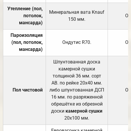
Утепление (пол,
Минеральная вата
Knauf
потолок,
От
150
мм.
мансарда)
Пароизоляция
(пол, потолок,
Ондутис
R70
.
От
мансарда)
Шпунтованная доска
камерной сушки
толщиной 36 мм. сорт
АВ. по рейке 20х40 мм.
Пол чистовой
либо шпунтованная ДСП
От
16 мм. по разряженной
обрешётке из обрезной
доски
камерной сушки
20х100 мм.
Евровагонка камерной