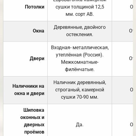
Потолки
сушки толщиной 12,5
От
мм. сорт АВ.
Деревянные, двойного
Окна
От
остекления.
Входная- металлическая,
утеплённая (Россия).
Двери
От
Межкомнатные-
филёнчатые.
Наличник деревянный,
Наличники на
строганый, камерной
От
окна и двери
сушки 70-90 мм.
Шиповка
оконных и
дверных
Да.
От
проёмов