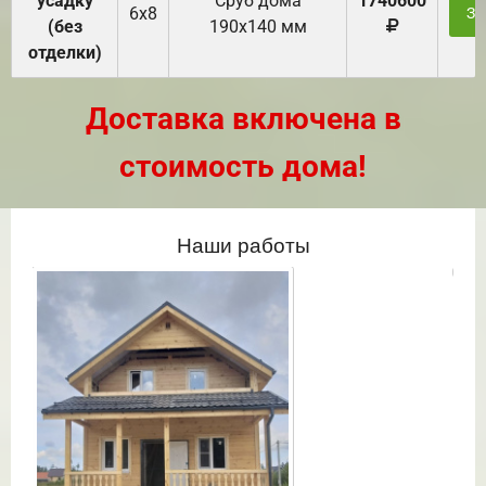
усадку
Cруб дома
1740600
6х8
За
(без
190х140 мм
отделки)
Доставка включена в
стоимость дома!
Наши работы