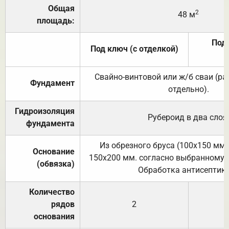
Общая
2
48 м
площадь:
Под 
Под ключ (с отделкой)
Свайно-винтовой или ж/б сваи (р
Фундамент
отдельно).
Гидроизоляция
Рубероид в два слоя
фундамента
Из обрезного бруса (100х150 мм.
Основание
150х200 мм. согласно выбранному с
(обвязка)
Обработка антисептик
Количество
рядов
2
основания