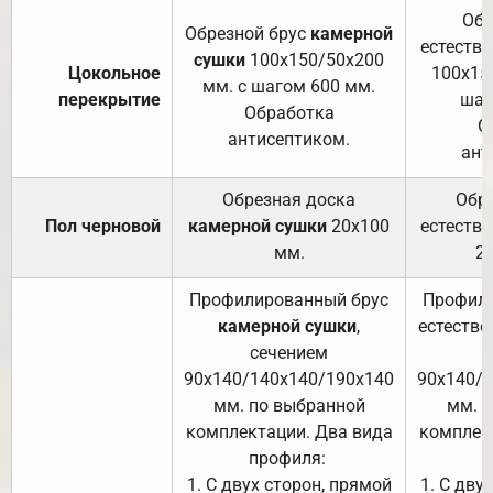
Обр
Обрезной брус
камерной
естеств
сушки
100х150/50х200
Цокольное
100х15
мм. с шагом 600 мм.
перекрытие
шаг
Обработка
О
антисептиком.
ант
Обрезная доска
Обр
Пол черновой
камерной сушки
20х100
естеств
мм.
2
Профилированный брус
Профили
камерной сушки
,
естестве
сечением
с
90х140/140х140/190х140
90х140/
мм. по выбранной
мм. 
комплектации. Два вида
комплек
профиля:
п
1. С двух сторон, прямой
1. С дву