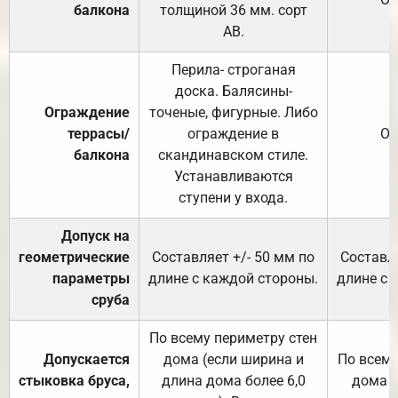
балкона
толщиной 36 мм. сорт
АВ.
Перила- строганая
доска. Балясины-
Ограждение
точеные, фигурные. Либо
террасы/
ограждение в
От
балкона
скандинавском стиле.
Устанавливаются
ступени у входа.
Допуск на
геометрические
Составляет +/- 50 мм по
Составля
параметры
длине с каждой стороны.
длине с 
сруба
По всему периметру стен
Допускается
дома (если ширина и
По всему
стыковка бруса,
длина дома более 6,0
дома (