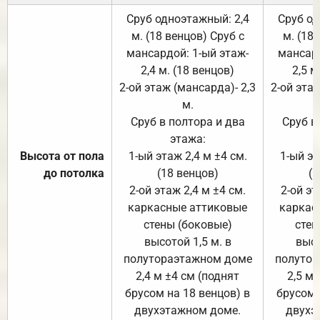
Сруб одноэтажный: 2,4
Сруб од
м. (18 венцов) Сруб с
м. (18
мансардой: 1-ый этаж-
мансард
2,4 м. (18 венцов)
2,5 м
2-ой этаж (мансарда)- 2,3
2-ой этаж
м.
Сруб в полтора и два
Сруб в
этажа:
Высота от пола
1-ый этаж 2,4 м ±4 см.
1-ый эт
до потолка
(18 венцов)
(1
2-ой этаж 2,4 м ±4 см.
2-ой эт
каркасные аттиковые
каркас
стены (боковые)
стен
высотой 1,5 м. в
высо
полутораэтажном доме
полутор
2,4 м ±4 см (поднят
2,5 м 
брусом на 18 венцов) в
брусом 
двухэтажном доме.
двухэ