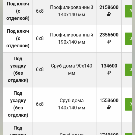
Под ключ
Профилированный
2158600
(с
6х8
За
140х140 мм
отделкой)
Под ключ
Профилированный
2356600
(с
6х8
За
190х140 мм
отделкой)
Под
усадку
Cруб дома 90x140
134600
6х8
За
(без
мм
отделки)
Под
усадку
Cруб дома
1553600
6х8
За
(без
140х140 мм
отделки)
Под