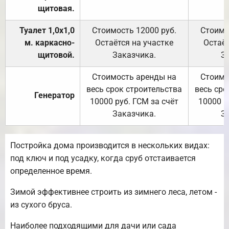
щитовая.
Туалет 1,0х1,0
Стоимость 12000 руб.
Стоимо
м. каркасно-
Остаётся на участке
Остаёт
щитовой.
Заказчика.
З
Стоимость аренды на
Стоимо
весь срок строительства
весь сро
Генератор
10000 руб. ГСМ за счёт
10000 р
Заказчика.
З
Постройка дома производится в нескольких видах:
под ключ и под усадку, когда сруб отстаивается
определенное время.
Зимой эффективнее строить из зимнего леса, летом -
из сухого бруса.
Наиболее подходящими для дачи или сада