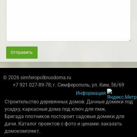
Отправить
© 2026 simferopolbrusdoma.ru
+7 921 027-89-78; г. Симферополь, ул. Ким, 56/69
Информация
Строительство деревянных домов: Дачные домики под
усадку, каркасные дома под ключ для пмж.
Бригада плотников постороит садовые домики для
дачи. Каталог проектов с фото и ценами: заказать
домокомплект.