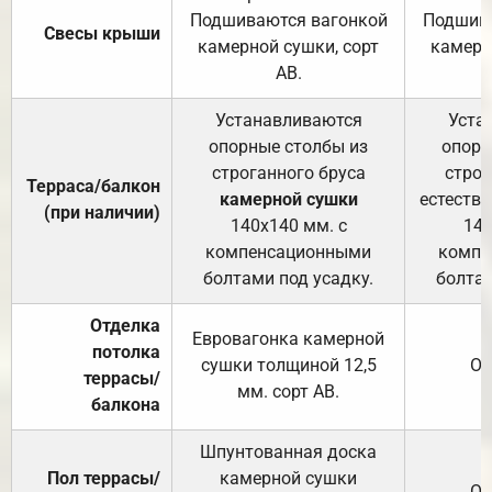
Подшиваются вагонкой
Подшива
Свесы крыши
камерной сушки, сорт
камерн
АВ.
Устанавливаются
Уста
опорные столбы из
опорн
строганного бруса
строг
Терраса/балкон
камерной сушки
естеств
(при наличии)
140х140 мм. с
140
компенсационными
компе
болтами под усадку.
болтам
Отделка
Евровагонка камерной
потолка
сушки толщиной 12,5
От
террасы/
мм. сорт АВ.
балкона
Шпунтованная доска
Пол террасы/
камерной сушки
От