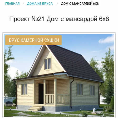
ГЛАВНАЯ
ДОМА ИЗ БРУСА
CURRENT:
ДОМ С МАНСАРДОЙ 6Х8
Проект №21 Дом с мансардой 6х8
БРУС КАМЕРНОЙ СУШКИ