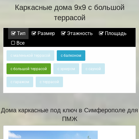
Каркасные дома 9х9 с большой
террасой
Тип
Размер
Этажность
Площадь
Все
с маленькой террасой
с балконом
с большой террасой
с эркером
с сауной
с гаражом
с террасой
Дома каркасные под ключ в Симферополе для
ПМЖ