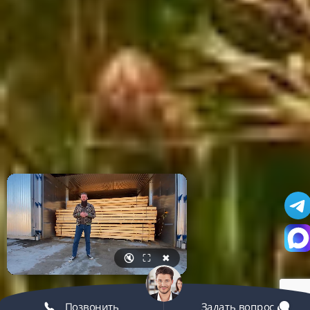
🔇
⛶
✖
Позвонить
Задать вопрос