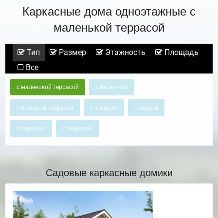
Каркасные дома одноэтажные с
маленькой террасой
Тип
Размер
Этажность
Площадь
Все
с маленькой террасой
с балконом
с большой террасой
с эркером
с сауной
с гаражом
с террасой
Садовые каркасные домики