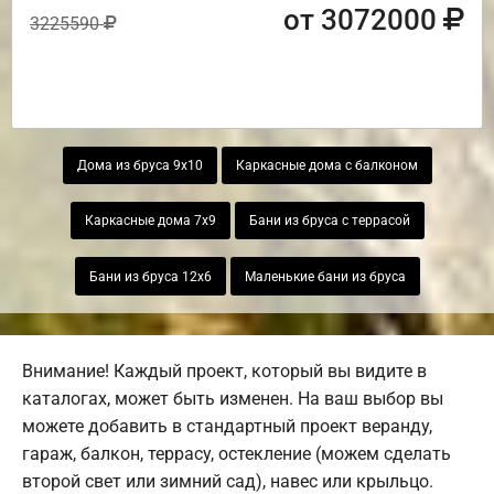
от 3072000
3225590
Дома из бруса 9х10
Каркасные дома с балконом
Каркасные дома 7х9
Бани из бруса с террасой
Бани из бруса 12х6
Маленькие бани из бруса
Внимание! Каждый проект, который вы видите в
каталогах, может быть изменен. На ваш выбор вы
можете добавить в стандартный проект веранду,
гараж, балкон, террасу, остекление (можем сделать
второй свет или зимний сад), навес или крыльцо.