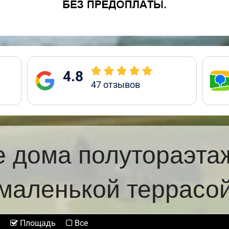
4.8
47
отзывов
 дома полутораэта
маленькой террасо
Площадь
Все