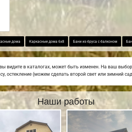
асные дома
Каркасные дома 6х8
Бани из бруса с балконом
Бан
вы видите в каталогах, может быть изменен. На ваш выбо
асу, остекление (можем сделать второй свет или зимний сад
Наши работы