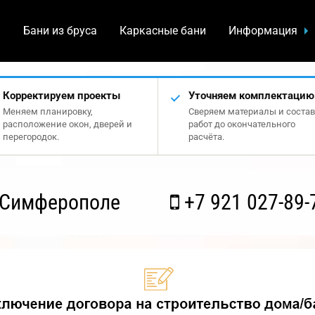
а
Бани из бруса
Каркасные бани
Информация
Корректируем проекты
Уточняем комплектацию
Меняем планировку,
Сверяем материалы и состав
расположение окон, дверей и
работ до окончательного
перегородок.
расчёта.
 Симферополе
+7 921 027-89-