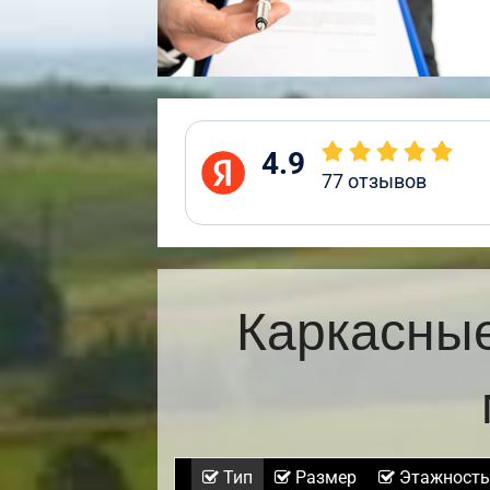
4.9
77
отзывов
Каркасные
Тип
Размер
Этажность