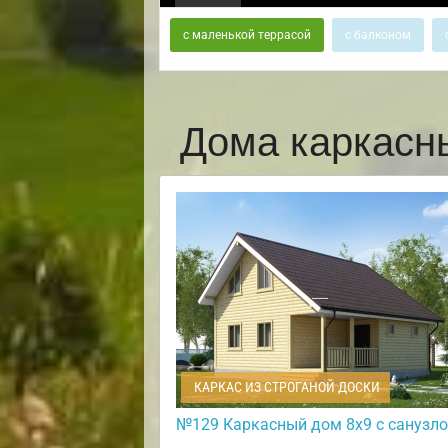
с маленькой террасой
с балконом
Дома каркасн
КАРКАС ИЗ СТРОГАНОЙ ДОСКИ
№129 Каркасный дом 8х9 с санузл