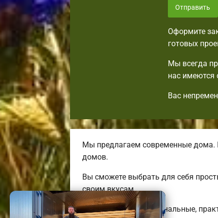
Отправить
Оформите зак
готовых прое
Мы всегда пр
нас имеются 
Вас непремен
Мы предлагаем современные дома. 
домов.
Вы сможете выбрать для себя прост
своим вкусам.
Мы предлагаем оригинальные, практ