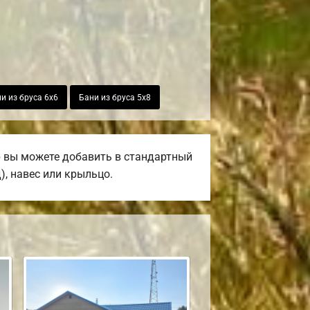
и из бруса 6х6
Бани из бруса 5х8
р вы можете добавить в стандартный
), навес или крыльцо.