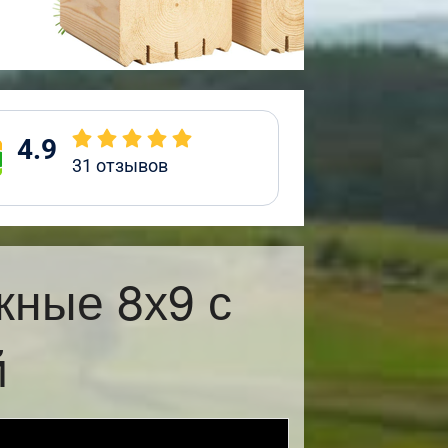
4.9
31
отзывов
жные 8х9 с
й