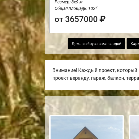
Размер: 8х9 м
2
Общая площадь: 102
от 3657000
Дома из бруса с мансардой
Карк
Внимание! Каждый проект, который 
проект веранду, гараж, балкон, терр