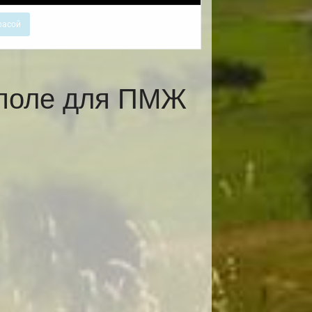
расой
ополе для ПМЖ