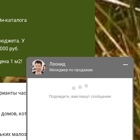
йн-каталога
бюджета. У
000 руб.
ена 1 м2!
Леонид
Менеджер по продажам
Здравствуйте! Я могу 
арианты частных малогабаритных
проконсультировать Вас по нашим 
акциям и проектам.
Только что
х домов, которые можно изменить по
ьких малоэтажных и недорогих до