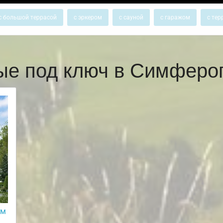
с большой террасой
с эркером
с сауной
с гаражом
с тер
ые под ключ в Симфер
ом