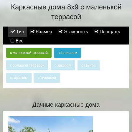
Каркасные дома 8х9 с маленькой
террасой
Тип
Размер
Этажность
Площадь
Все
с маленькой террасой
с балконом
с большой террасой
с эркером
с сауной
с гаражом
с террасой
Дачные каркасные дома