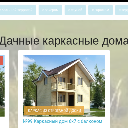
с большой террасой
с эркером
с сауной
с гаражом
с тер
Дачные каркасные дом
Ж
КАРКАС ИЗ СТРОГАНОЙ ДОСКИ
№99 Каркасный дом 6х7 с балконом