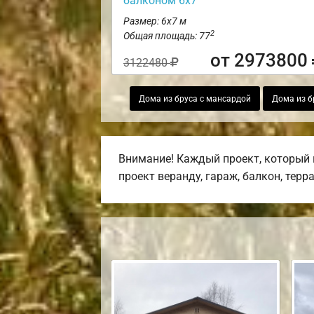
балконом 6х7
Размер: 6х7 м
2
Общая площадь: 77
от 2973800
3122480
Дома из бруса с мансардой
Дома из б
Внимание! Каждый проект, который 
проект веранду, гараж, балкон, терр