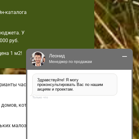
йн-каталога
бюджета. У
000 руб.
ена 1 м2!
Леонид
Менеджер по продажам
Здравствуйте! Я могу 
арианты частных малогабаритных
проконсультировать Вас по нашим 
акциям и проектам.
Только что
х домов, которые можно изменить по
ьких малоэтажных и недорогих до