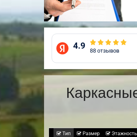
4.9
88
отзывов
Каркасные
Тип
Размер
Этажность