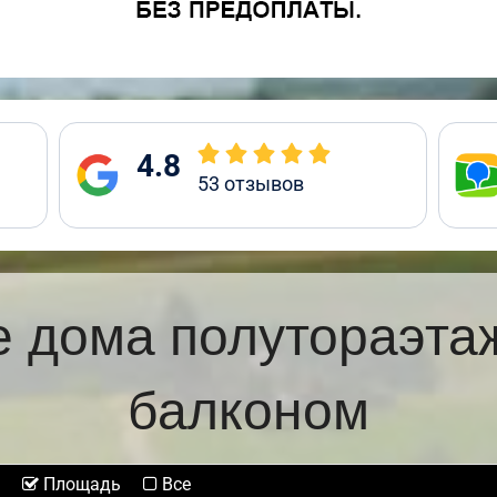
4.8
53
отзывов
 дома полутораэта
балконом
Площадь
Все