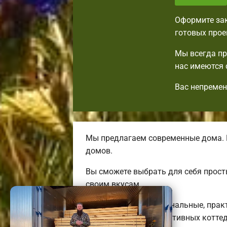
Оформите зак
готовых прое
Мы всегда пр
нас имеются 
Вас непремен
Мы предлагаем современные дома. 
домов.
Вы сможете выбрать для себя прост
своим вкусам.
Мы предлагаем оригинальные, практ
больших энергоэффективных котте