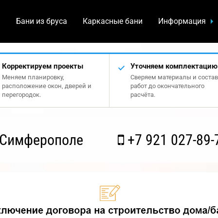
а
Бани из бруса
Каркасные бани
Информация
Корректируем проекты
Уточняем комплектацию
Меняем планировку,
Сверяем материалы и состав
расположение окон, дверей и
работ до окончательного
перегородок.
расчёта.
 Симферополе
+7 921 027-89-