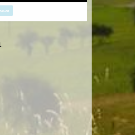
расой
а