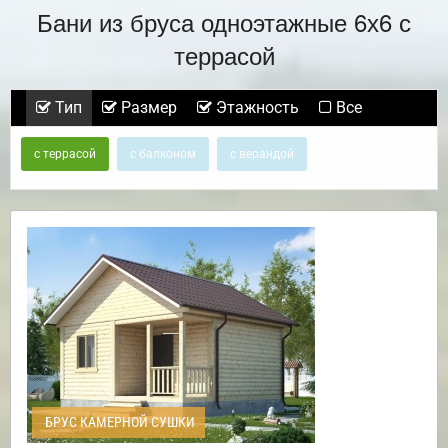
Бани из бруса одноэтажные 6х6 с
террасой
Тип
Размер
Этажность
Все
с террасой
с балконом
с верандой
БРУС КАМЕРНОЙ СУШКИ