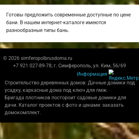
Готовы предложить современные доступные по цене
бани. В нашем интернет-каталоге имеются
разнообразные типы бань.
© 2026 simferopolbrusdoma.ru
+7 921 027-89-78; г. Симферополь, ул. Ким, 56/69
Информация
Строительство деревянных домов: Дачные домики под
усадку, каркасные дома под ключ для пмж.
Бригада плотников постороит садовые домики для
дачи. Каталог проектов с фото и ценами: заказать
домокомплект.